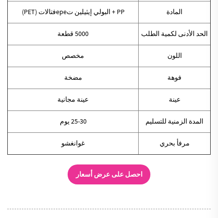
المادة
PP +
البولي إيثيلين تереفتالات (PET)
الحد الأدنى لكمية الطلب
5000 قطعة
اللون
مخصص
فوهة
مضخة
عينة
عينة مجانية
المدة الزمنية للتسليم
25-30 يوم
مرفأ بحري
غوانغشو
احصل على عرض أسعار