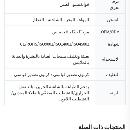
مرفأ
قوانغتشو، الصين
بحري
الشحن
الهواء + البحر + الشاحنة + القطار
OEM/ODM
مرحبًا جدًا بالتخصيص
شهادة
CE/ROHS/ISO9001/ISO14001/ISO45001
تعبئة وتغليف منتجات العناية بالبشرة والعناية
الاستخدام
بالملابس
التغليف
كرتون تصدير قياسي / كرتون تصدير قياسي
يدعم الطباعة بالشاشة الحريرية/التنقش
الزينة
الحراري/التشطيب المطفّي/الطلاء المعدني/
التشطيب اللامع...
المنتجات ذات الصلة