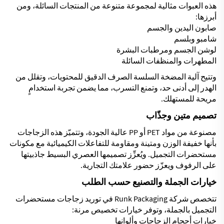
هذه العبوات مثالية لمجموعة متنوعة من المنتجات السائلة، ومن
أبرزها:
صابون اليدين والجسم
شامبو وبلسم
لوشن الجسم ومرطبات البشرة
المطهرات والمنظفات السائلة
وتتيح آلية المضخة السلسة الصرف الدقيق للمحتويات، وتقلل من
الهدر إلى أدنى حد، وتمنع التسرب، مما يضمن تجربة استخدامٍ
مريحة للمستهلك.
تصميم متين وجذّاب
مصنوعة من مواد PET أو PP عالية الجودة، وتتميّز هذه الزجاجات
بأنها خفيفة الوزن ومتينة ومقاومة للتفاعلات الكيميائية مع مكونات
مستحضرات التجميل. ويُعزِّز تصميمها العصري البسيط جاذبيتها
على الرفوف ويعزّز حضور علامتك التجارية.
خيارات الجملة والتصنيع حسب الطلب
تتخصص شركة Runk Packaging في توريد زجاجات مستحضرات
التجميل بالجملة، وتوفر خيارات تخصيص مرنة:
خيارات أحجام الزجاجات وألوانها