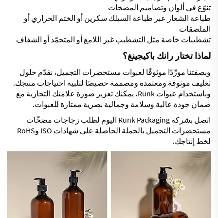
تنوّع في ألوان وتصاميم المضخات
طباعة الشعار عبر طباعة السيلك سكرين أو الختم الحراري أو
الملصقات
تشطيبات خاصة مثل التشطيب غير اللامع أو المتجمّد أو الشفاف
لماذا تختار رانك باكيجينغ؟
وبصفتنا مورِّدًا موثوقًا لعبوات مستحضرات التجميل، نقدّم حلول
تغليف موثوقة ومعتمدة ومصممة خصيصًا لتلبية احتياجات منتجك.
وباستخدام عبوات Runk، يمكنك تعزيز صورة علامتك التجارية مع
ضمان جودة عالية وسلامة وجمالية بصرية ممتازة للعبوات.
اتصل بشركة Runk Packaging اليوم لطلب زجاجات مضخّات
مستحضرات التجميل بالجملة الحاصلة على شهادات ISO وRoHS
لخط إنتاجك.