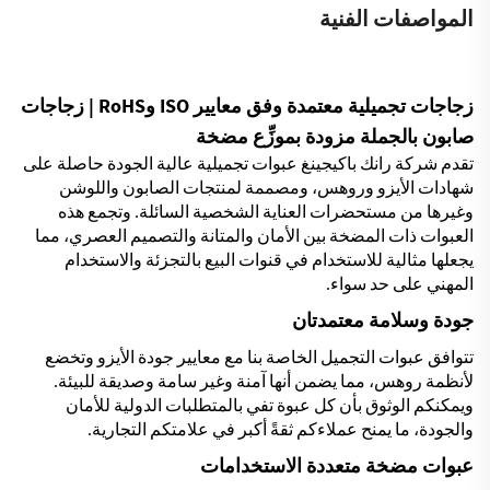
المواصفات الفنية
زجاجات تجميلية معتمدة وفق معايير ISO وRoHS | زجاجات
صابون بالجملة مزودة بموزِّع مضخة
تقدم شركة رانك باكيجينغ عبوات تجميلية عالية الجودة حاصلة على
شهادات الأيزو وروهس، ومصممة لمنتجات الصابون واللوشن
وغيرها من مستحضرات العناية الشخصية السائلة. وتجمع هذه
العبوات ذات المضخة بين الأمان والمتانة والتصميم العصري، مما
يجعلها مثالية للاستخدام في قنوات البيع بالتجزئة والاستخدام
المهني على حد سواء.
جودة وسلامة معتمدتان
تتوافق عبوات التجميل الخاصة بنا مع معايير جودة الأيزو وتخضع
لأنظمة روهس، مما يضمن أنها آمنة وغير سامة وصديقة للبيئة.
ويمكنكم الوثوق بأن كل عبوة تفي بالمتطلبات الدولية للأمان
والجودة، ما يمنح عملاءكم ثقةً أكبر في علامتكم التجارية.
عبوات مضخة متعددة الاستخدامات