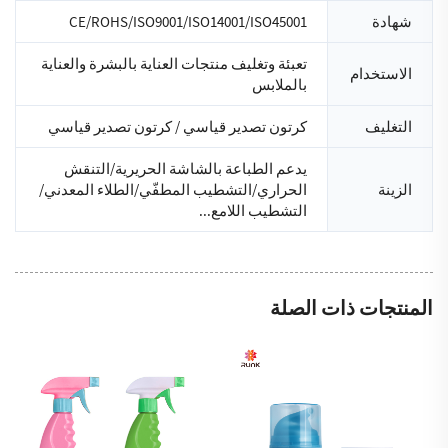
شهادة
CE/ROHS/ISO9001/ISO14001/ISO45001
تعبئة وتغليف منتجات العناية بالبشرة والعناية
الاستخدام
بالملابس
التغليف
كرتون تصدير قياسي / كرتون تصدير قياسي
يدعم الطباعة بالشاشة الحريرية/التنقش
الزينة
الحراري/التشطيب المطفّي/الطلاء المعدني/
التشطيب اللامع...
المنتجات ذات الصلة