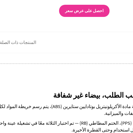
احصل على عرض سعر
المنتجات ذات الصلة
سب الطلب، بيضاء غير شفافة
1. من وضوح مادة البولي إيثيلين تيريفثاليت (PET) إلى متانة مادة الأكريلونيتريل بوتادايين ستايرين (ABS)، يتم ر
ات والميزانية.
2. مضخة البولي بروبيلين (PP)، صمام البولي فينيل سلفون (PPS)، الختم المطاطي (RB) — تم اختبار الثلاثة معًا في تشغيلة عينة
استخدام وحتى القطرة الأخيرة.