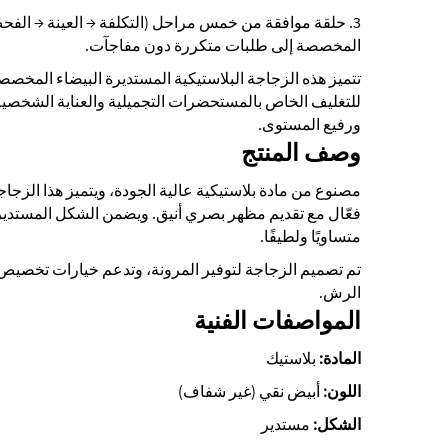
3. حلقة موافقة من خمس مراحل (التكلفة → العينة → الفحص
المخصصة إلى طلبات متكررة دون مفاجآت.
تتميز هذه الزجاجة البلاستيكية المستديرة البيضاء المخصصة
للتغليف الخاص بالمستحضرات التجميلية والعناية الشخصية.
ورفيع المستوى.
وصف المنتج
مصنوع من مادة بلاستيكية عالية الجودة، ويتميز هذا الز
فعّال مع تقديم مظهر بصري أنيق. ويضمن الشكل المستدير 
متساويًا ولطيفًا.
تم تصميم الزجاجة لتوفير المرونة، وتدعم خيارات تخصيص
الرش.
المواصفات الفنية
المادة:
بلاستيك
اللون:
أبيض نقي (غير شفاف)
الشكل:
مستدير