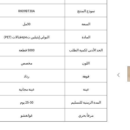
نموذج المنتج
RK09BT30A
السعة
30مل
المادة
البولي إيثيلين تереفتالات (PET)
الحد الأدنى لكمية الطلب
5000 قطعة
اللون
مخصص
فوهة
رذاذ
عينة
عينة مجانية
المدة الزمنية للتسليم
25-30 يوم
مرفأ بحري
غوانغشو