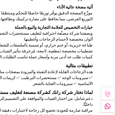
آلية مضخة عالية الأداء
موزِّع المضخة الدقيق يوفّر توزيعًا خاضعًا للتحكم ومنتظمً
التوزيع العرضي، مما يحافظ على نضارة تركيبتك ونظافتها
خيارات التخصيص للعلامة التجارية والبيع بالجملة
وبصفتنا شركة مصنِّعة احترافية لتغليف مستحضرات التجميل
ألوان مخصصة لأجسام الزجاجات وأغطيتها
طباعة حريرية، أو ختم حراري، أو تسمية بالملصقات للشعار
تشطيبات مخصصة (مطفية، لامعة، مُزخرفة بتأثير الضباب)
كميات طلب حد أدنى مرنة وأسعار جملة تناسب الطلبات ال
تطبيقات مثالية
هذه الزجاجات القابلة لإعادة التعبئة والمزودة بمضخات مناس
✅ سيرومات الوجه ✅ مستحضرات الترطيب ✅ كريمات الجسم
الأساسية ✅ سيرومات العناية بالشعر
لماذا تختار شركة رانك كشركة مصنعة لتغليف مس
دعم شامل: من اختبار العينات والموافقة على التصميم إلى
داخليًّا.
مراقبة صارمة للجودة: تخضع كل زجاجة لاختبارات دقيقة 