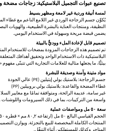
تصنيع عبوات التجميل البلاستيكية: زجاجات مضخة ورد
لمسة أنيقة وردية غير لامعة ومظهر بسيط
يُكوِّن جسم الزجاجة الوردي غير اللامع الناعم مع غطاء المض
النظيفة، ومنتجات العناية بالبشرة الطبيعية، والهويات البص
يضمن قبضة مريحة وسهولة في الاستخدام اليومي.
تصميم قابل لإعادة الملء ووديٌّ بالبيئة
تم تصميم هذه الزجاجات المزودة بمضخات للاستخدام المتك
البلاستيكية ذات الاستخدام الواحد وتحقيق أهدافك المتعلقة بال
بيئيًّا، ما يجعلها مثالية للعلامات التجارية التي تتبنّى مفهو
مواد متينة وآمنة وصديقة للبشرة
جسم الزجاجة: بلاستيك بولي إيثيلين (PE) عالي الجودة
غطاء المضخة والقاعدة: بلاستيك بولي بروبيلين (PP)
غير سامة، عديمة الرائحة، ومتوافقة تمامًا مع معايير الس
واسعة من التركيبات، بما في ذلك السيرومات واللوشنات 
سعة ٥٠ مل ومواصفات عملية
المنتجات الكاملة المخصصة للبيع بالتجزئة. ويوازن التصميم
المتاجر وكذلك للمستهلكين أثناء التنقّل.