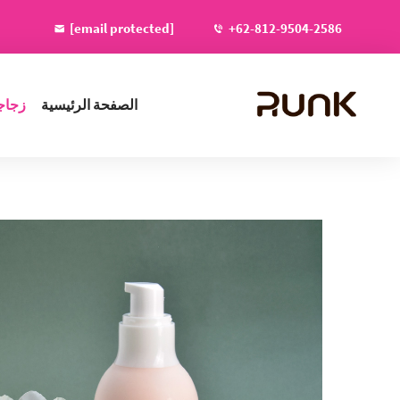
[email protected]
+62-812-9504-2586
الصفحة الرئيسية
زجاج