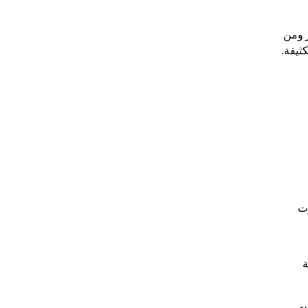
ر ومن
ثيفة.
وت
ة