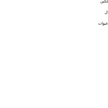
لكين
ال
عبوات