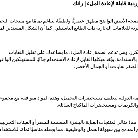
ية قابلة لإعادة الملء | رانك
خة الأبيض الواضح مظهرًا عصريًّا ولطيفًا، يتناغم تمامًا مع منتجات التج
رية للعلامات التجارية ذات الطابع الباستيلي. كما أن الشكل المستدير الم
رر، وهي تدعم أنظمة إعادة الملء، ما يساعدك على تقليل النفايات
استدامة. ويُعَد هيكلها القابل لإعادة الاستخدام جذّابًا للمستهلكين الواعي
م «الصفر نفايات» أو الجمال الأخضر.
لامة الدولية لتغليف مستحضرات التجميل، وهذه المواد متوافقة مع مجموع
والكريمات ومستحضرات الماكياج السائلة.
الحجم القياسي البالغ ٥٠ مل (ارتفاعه ٨٠,٢ مم × قطره ٥٠ مم) مثالي لمنتجات العناية بالبشرة المصممة للسفر أو العينات التجريب
 المدمج بين سهولة الحمل والوظيفية، مما يجعله مناسبًا تمامًا للاستخدا