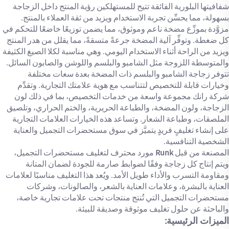
شفافيتها البلورية الفائقة تتيح للمستهلكين رؤية المنتج داخل الزجاجة
بسهولة، مما يحسِّن تجربة الاستخدام ويزيد من ثقة العملاء بالمنتج.
مزوَّدة بموزِّع مضخة ناعم وموثوق، مما يضمن توزيعًا خاضعًا للتحكم في
كل ضغطة. وتوفِّر آلية المضخة جرعةً متسقةً، مما يقلل من هدر المنتج
ويزيد من الراحة أثناء الاستخدام اليومي. وهي مناسبة لكلا الصيغ الكثيفة
والمتوسطة اللزوجة مثل الشامبو والبلسم واللوشن والصابون السائل.
تتوفر زجاجة الشامبو والبلسم ذات المضخة بعدة سعات مختلفة
وخيارات قابلة للتخصيص لتتناسب مع هوية علامتك التجارية. وتقدِّم
شركة رانك مجموعة واسعة من خدمات التخصيص، بما في ذلك لون
الزجاجة، ولون المضخة، والطباعة الحريرية، والختم الحراري، وتلصيق
الملصقات، وطباعة الشعار. وتساعد هذه الخيارات العلامات التجارية
على إنشاء تغليفٍ فريدٍ يتميَّز في سوق مستحضرات التجميل والعناية
الشخصية التنافسية.
المصنعة من قبل
Runk
مورد محترف لتغليف مستحضرات التجميل،
ويتم إنتاج كل زجاجة وفقًا لضوابط صارمة للجودة لضمان المتانة
ومقاومة التسرب والأداء طويل الأمد. ويُعد هذا التغليف مناسبًا لعلامات
العناية بالبشرة، وعلامات العناية بالشعر، والصالونات، وشركات
مستحضرات التجميل التي تُنتج منتجات تحت علامات تجارية خاصة،
والباحثة عن حلول تغليف موثوقة وصديقة للبيئة.
الميزات الرئيسية: