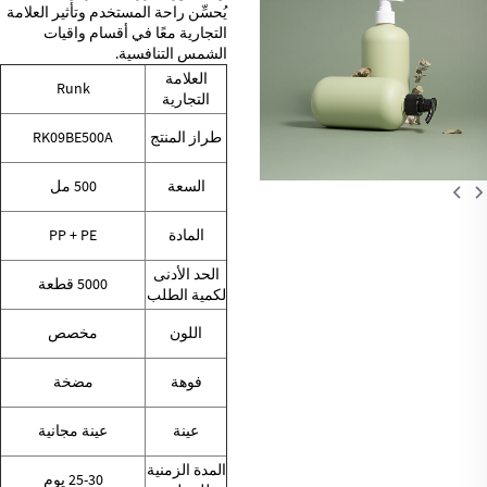
يُحسِّن راحة المستخدم وتأثير العلامة
التجارية معًا في أقسام واقيات
الشمس التنافسية.
العلامة
Runk
التجارية
طراز المنتج
RK09BE500A
السعة
500 مل
المادة
PP + PE
الحد الأدنى
5000 قطعة
لكمية الطلب
اللون
مخصص
فوهة
مضخة
عينة
عينة مجانية
المدة الزمنية
25-30 يوم