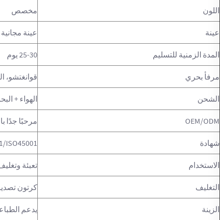
اللون
مخصص
عينة
عينة مجانية
المدة الزمنية للتسليم
25-30 يوم
مرفأ بحري
قوانغتشو، ا
الشحن
الهواء + البح
OEM/ODM
مرحبًا جدًا 
شهادة
1/ISO45001
الاستخدام
تعبئة وتغليف
التغليف
كرتون تصدير
الزينة
يدعم الطباع