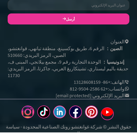
أرسل
العنوان
الصين：
الرقم 6، طريق بوكسينغ، منطقة تيانهي، قوانغتشو،
الصين، الرمز البريدي: 510660
إندونيسيا：
الوحدة التجارية رقم 9، مجمع بيلانجي، المبنى ف،
حديقة باليم ليستاري، تشينكاريڠ الغربي، جاكرتا، الرمز البريدي:
11730
+86- 13128608159
الهاتف:
+62 812-9504-2586
واتساب:
[email protected]
البريد الإلكتروني:
حقوق النشر © شركة غوانغتشو رونك الصناعية المحدودة -
سياسة
الخصوصية