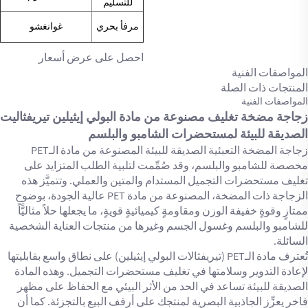
للتسليم
مرفأ بحري
غوانغشو
احصل على عرض أسعار
المواصفات الفنية
المنتجات ذات الصلة
المواصفات الفنية
زجاجة مضخة تغليف مصنوعة من مادة البولي إيثيلين تيريفثاليت
الصديقة للبيئة لمستحضرات الشامبو والبلسم
زجاجة المضخة التعبئية الصديقة للبيئة المصنوعة من مادة الـPET
مخصصة للشامبو والبلسم، وقد صُمِّمت لتلبية الطلب المتزايد على
تغليف مستحضرات التجميل المستدام والمتين والعملي. وتتميَّز هذه
الزجاجة ذات المضخة، المصنوعة من مادة PET عالية الجودة، بوضوحٍ
ممتازٍ وقوةٍ خفيفة الوزن ومقاومةٍ كيميائيةٍ قويةٍ، ما يجعلها حلاً مثاليًّا
للشامبو والبلسم وغسول الجسم وغيرها من منتجات العناية الشخصية
السائلة.
تُعترف مادة الـPET (تيريفثالات البولي إيثيلين) على نطاق واسع بقابليتها
لإعادة التدوير وسلامتها في تغليف مستحضرات التجميل. وهذه المادة
الصديقة للبيئة تساعد في الحد من الأثر البيئي مع الحفاظ على مظهر
فاخر يعزِّز الجاذبية البصرية لمنتجك على أرفف البيع بالتجزئة. كما أن