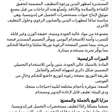
المستديرة لمطهر اليدين ورغوة التنظيف، المصممة لتحقيق
الكفاءة والسلامة والأناقة. وتُصنَّع هذه الزجاجات من قِبل مصنعٍ
موثوقٍ لإنتاج عبوات مستحضرات التجميل في إندونيسيا، وهي
مناسبة تمامًا لمطهرات اليدين والصابون الرغوي وحلول التنظيف
الأخرى.
مصنوعة من مواد عالية الجودة ومتينة، خفيفة الوزن وغير قابلة
للتسرب وآمنة للاستخدام اليومي. ويوفِّر التصميم المستدير قبضة
مريحة، بينما تضمن المضخة الرغوية توزيعًا سلسًا وخاضعًا للتحكم،
مما يوفِّر تجربة مستخدم ممتازة.
الميزات الرئيسية:
المادة: بلاستيك عالي الجودة، متين وآمن للاستخدام التجميلي
التصميم: شكل دائري لسهولة التحكم والتعامل
طريقة التوزيع: مضخة رغوية لتوزيع خاضع للتحكم وخالٍ من
الفوضى
السعة: متوفرة بأحجام مختلفة لتلبية احتياجات منتجك
ودي للبيئة: تغليف قابل لإعادة التدوير ومستدام
مزايا البيع بالجملة والمصنع:
بصفتنا مصنّعًا رائدًا لتغليف مستحضرات التجميل في إندونيسيا،
نقدّم حلول تغليف جماعية قابلة للتخصيص للشركات، مما يضمن