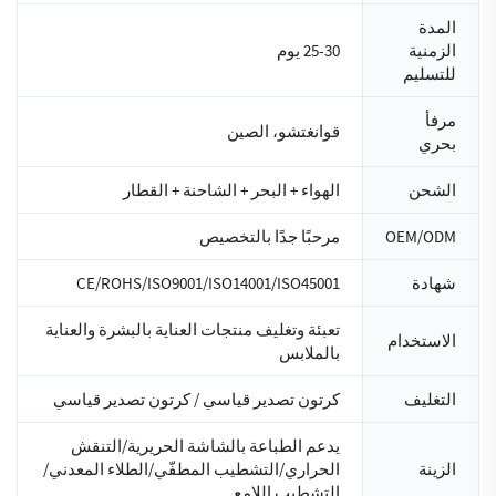
المدة
الزمنية
25-30 يوم
للتسليم
مرفأ
قوانغتشو، الصين
بحري
الشحن
الهواء + البحر + الشاحنة + القطار
OEM/ODM
مرحبًا جدًا بالتخصيص
شهادة
CE/ROHS/ISO9001/ISO14001/ISO45001
تعبئة وتغليف منتجات العناية بالبشرة والعناية
الاستخدام
بالملابس
التغليف
كرتون تصدير قياسي / كرتون تصدير قياسي
يدعم الطباعة بالشاشة الحريرية/التنقش
الزينة
الحراري/التشطيب المطفّي/الطلاء المعدني/
التشطيب اللامع...