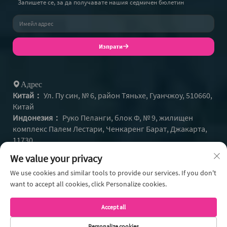
Запишете се, за да получавате нашия седмичен бюлетин
Изпрати
Адрес
Китай：
Ул. Пу син, № 6, район Тяньхе, Гуанчжоу, 510660,
Китай
Индонезия：
Руко Пеланги, блок Ф, № 9, жилищен
комплекс Палем Лестари, Ченкаренг Барат, Джакарта,
11730
+86- 13128608159
Тел：
We value your privacy
+62 812-9504-2586
Whatsapp:
[email protected]
We use cookies and similar tools to provide our services. If you don't
Имейл：
want to accept all cookies, click Personalize cookies.
Accept all
© Всички права запазени Гуанджоу Рънк Индъстриъл Ко.,
Personalize cookies