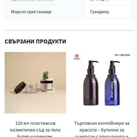
Морско пристанище
Гуанджоу
СВЪРЗАНИ ПРОДУКТИ
120 мл пластмасов
Търговски контейнери за
козметичен съд за тяло
красота – бутилки за
бутер и кремове,
шампоан с пяна-помпа и