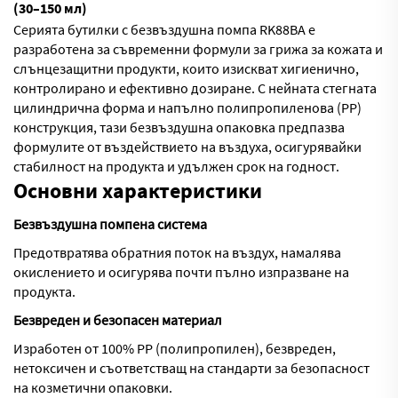
(30–150 мл)
Серията бутилки с безвъздушна помпа RK88BA е
разработена за съвременни формули за грижа за кожата и
слънцезащитни продукти, които изискват хигиенично,
контролирано и ефективно дозиране. С нейната стегната
цилиндрична форма и напълно полипропиленова (PP)
конструкция, тази безвъздушна опаковка предпазва
формулите от въздействието на въздуха, осигурявайки
стабилност на продукта и удължен срок на годност.
Основни характеристики
Безвъздушна помпена система
Предотвратява обратния поток на въздух, намалява
окислението и осигурява почти пълно изпразване на
продукта.
Безвреден и безопасен материал
Изработен от 100% PP (полипропилен), безвреден,
нетоксичен и съответстващ на стандарти за безопасност
на козметични опаковки.