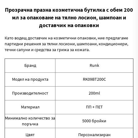
Прозрачна празна козметична бутилка с обем 200
мл за опаковане на тялно лосион, шампоан и
доставчик на опаковки
Като водещ доставчик на козметични опаковки, ние предлагаме
партидни решения за тялни лосиони, шампоани, кондиционери,
течни сапуни и средства за грижа за кожата.
Бранд
Runk
Модел на продукта
RK09BT200C
Производителност
200ml
Материал
ПП + ПЕТ
Минимално количество за
5000 бройки
поръчка
Цвят
Персонализиран