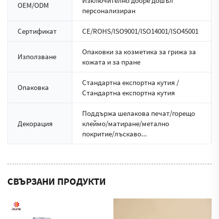
Изключително добре дошъл
OEM/ODM
персонализиран
Сертификат
CE/ROHS/ISO9001/ISO14001/ISO45001
Опаковки за козметика за грижа за
Използване
кожата и за пране
Стандартна експортна кутия /
Опаковка
Стандартна експортна кутия
Поддържа шелакова печат/горещо
Декорация
клеймо/матиране/метално
покритие/лъскаво...
СВЪРЗАНИ ПРОДУКТИ