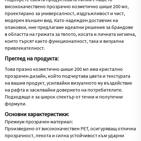
висококачествено прозрачно козметично шише 200 мл,
проектирано за универсалност, издръжливост и чист,
модерен външен вид. Като надежден доставчик на
опаковки, ние предлагаме идеални решения за брандове
в областта на грижата за тялото, косата и личната хигиена,
които търсят както функционалност, така и визуална
привлекателност.
Преглед на продукта:
Това празно козметично шише 200 мл има кристално
прозрачен дизайн, който подчертава цвета и текстурата
на вашия продукт, усилвайки визуалното му въздействие
на рафта и засилвайки доверието на потребителите.
Подходящо е за широк спектър от течни и полутечни
формули.
Основни характеристики:
Премиум прозрачен материал:
Произведено от висококачествен PET, осигуряващ отлична
прозрачност, лекота и силна устойчивост към ударни