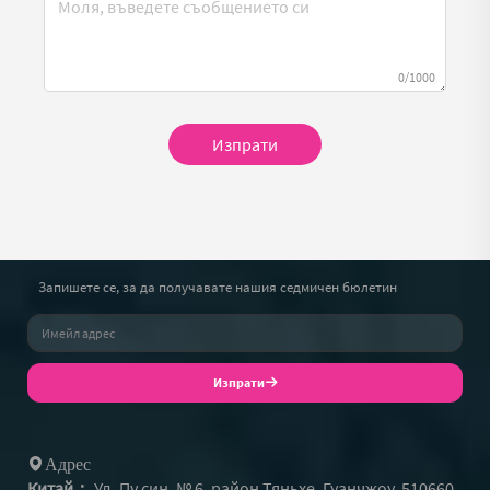
0/1000
Изпрати
Запишете се, за да получавате нашия седмичен бюлетин
Изпрати
Адрес
Китай：
Ул. Пу син, № 6, район Тяньхе, Гуанчжоу, 510660,