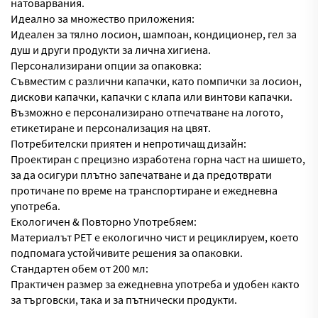
натоварвания.
Идеално за множество приложения:
Идеален за тялно лосион, шампоан, кондиционер, гел за
душ и други продукти за лична хигиена.
Персонализирани опции за опаковка:
Съвместим с различни капачки, като помпички за лосион,
дискови капачки, капачки с клапа или винтови капачки.
Възможно е персонализирано отпечатване на логото,
етикетиране и персонализация на цвят.
Потребителски приятен и непротичащ дизайн:
Проектиран с прецизно изработена горна част на шишето,
за да осигури плътно запечатване и да предотврати
протичане по време на транспортиране и ежедневна
употреба.
Екологичен & Повторно Употребяем:
Материалът PET е екологично чист и рециклируем, което
подпомага устойчивите решения за опаковки.
Стандартен обем от 200 мл:
Практичен размер за ежедневна употреба и удобен както
за търговски, така и за пътнически продукти.