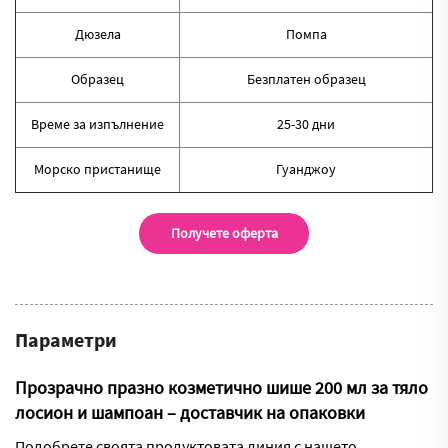
Дюзела
Помпа
Образец
Безплатен образец
Време за изпълнение
25-30 дни
Морско пристанище
Гуанджоу
Получете оферта
Параметри
Прозрачно празно козметично шише 200 мл за тяло
лосион и шампоан – доставчик на опаковки
Подобрете своята продуктовата линия с нашето