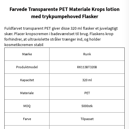
Farvede Transparente PET Materiale Krops lotion
med trykpumpehoved Flasker
Fuldfarvet transparent PET giver disse 320 ml flasker et juvelagtigt
skær. Placer kropscremen i badeværelset til brug. Flaskens krop
forhindrer, at ultraviolette stråler trænger ind, og holder
kosmetikcremen stabil
Mærke
Runk
Produktmodel
RK113BT320B
Kapacitet
320 ml
Materiale
PET
MOQ
5000stk
Farve
Tilpasset