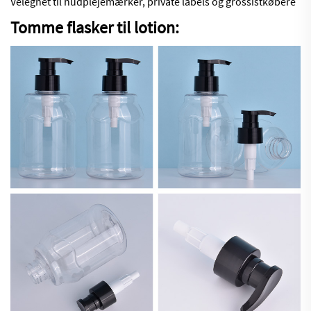
Velegnet til hudplejemærker, private labels og grossistkøbere
Tomme flasker til lotion: