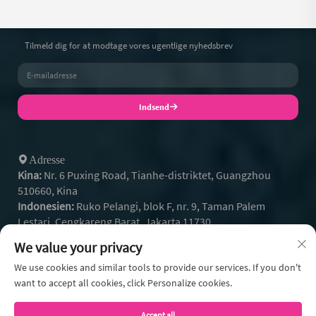
Tilmeld dig for at modtage vores ugentlige nyhedsbrev
Indsend
Adresse
Kina:
Nr. 6 Puxing Road, Tianhe-distriktet, Guangzhou
510660, Kina
Indonesien:
Ruko Pelangi, blok F, nr. 9, Taman Palem
Lestari, Cengkareng Barat, Jakarta 11730
+86- 13128608159
Tel:
We value your privacy
+62 812-9504-2586
Whatsapp:
[email protected]
We use cookies and similar tools to provide our services. If you don't
Email:
want to accept all cookies, click Personalize cookies.
Accept all