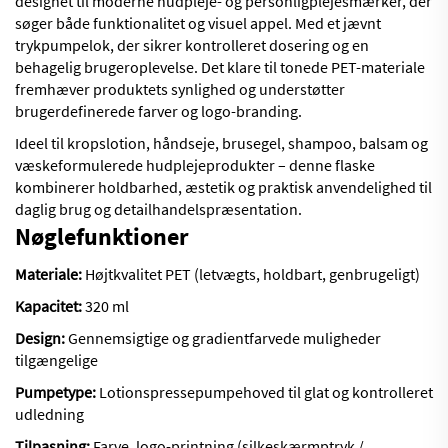
designet til moderne hudpleje- og personligplejesmærker, der
søger både funktionalitet og visuel appel. Med et jævnt
trykpumpelok, der sikrer kontrolleret dosering og en
behagelig brugeroplevelse. Det klare til tonede PET-materiale
fremhæver produktets synlighed og understøtter
brugerdefinerede farver og logo-branding.
Ideel til kropslotion, håndseje, brusegel, shampoo, balsam og
væskeformulerede hudplejeprodukter – denne flaske
kombinerer holdbarhed, æstetik og praktisk anvendelighed til
daglig brug og detailhandelspræsentation.
Nøglefunktioner
Materiale:
Højtkvalitet PET (letvægts, holdbart, genbrugeligt)
Kapacitet:
320 ml
Design:
Gennemsigtige og gradientfarvede muligheder
tilgængelige
Pumpetype:
Lotionspressepumpehoved til glat og kontrolleret
udledning
Tilpasning:
Farve, logo-printning (silkeskærmptryk /