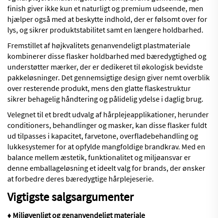
finish giver ikke kun et naturligt og premium udseende, men
hjælper også med at beskytte indhold, der er følsomt over for
lys, og sikrer produktstabilitet samt en længere holdbarhed.
Fremstillet af højkvalitets genanvendeligt plastmateriale
kombinerer disse flasker holdbarhed med bæredygtighed og
understøtter mærker, der er dedikeret til økologisk bevidste
pakkeløsninger. Det gennemsigtige design giver nemt overblik
over resterende produkt, mens den glatte flaskestruktur
sikrer behagelig håndtering og pålidelig ydelse i daglig brug.
Velegnet til et bredt udvalg af hårplejeapplikationer, herunder
conditioners, behandlinger og masker, kan disse flasker fuldt
ud tilpasses i kapacitet, farvetone, overfladebehandling og
lukkesystemer for at opfylde mangfoldige brandkrav. Med en
balance mellem æstetik, funktionalitet og miljøansvar er
denne emballageløsning et ideelt valg for brands, der ønsker
at forbedre deres bæredygtige hårplejeserie.
Vigtigste salgsargumenter
♦ Miljøvenligt og genanvendeligt materiale