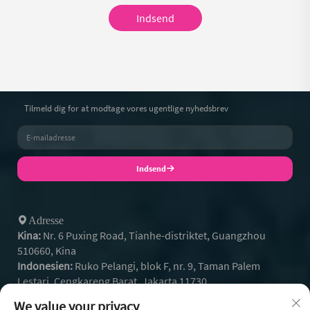
Indsend
Tilmeld dig for at modtage vores ugentlige nyhedsbrev
Indsend
Adresse
Kina:
Nr. 6 Puxing Road, Tianhe-distriktet, Guangzhou
510660, Kina
Indonesien:
Ruko Pelangi, blok F, nr. 9, Taman Palem
Lestari, Cengkareng Barat, Jakarta 11730
+86- 13128608159
Tel:
We value your privacy