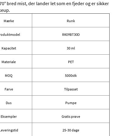
 70° bred mist, der lander let som en fjeder og er sikker
keup.
Mærke
Runk
roduktmodel
RK09BT30D
Kapacitet
30 ml
Materiale
PET
MOQ
5000stk
Farve
Tilpasset
Dus
Pumpe
Eksempler
Gratis prøve
Leveringstid
25-30 dage