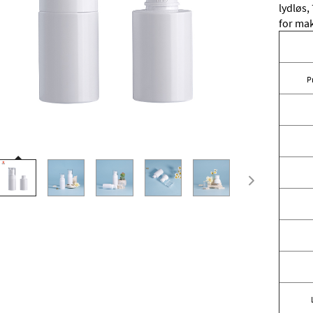
lydløs,
for ma
P