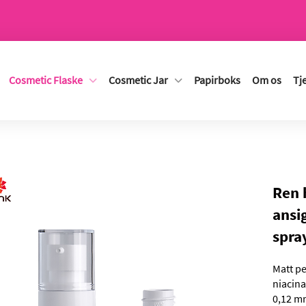
Cosmetic Flaske
Cosmetic Jar
Papirboks
Om os
Tj
Ren 
ansi
spra
Matt pe
niacina
0,12 m