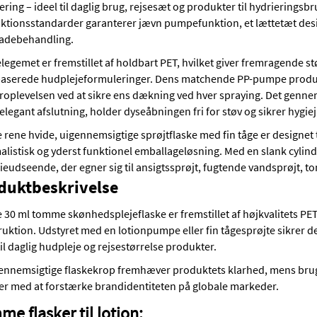
ring – ideel til daglig brug, rejsesæt og produkter til hydrierings
ktionsstandarder garanterer jævn pumpefunktion, et lættetæt desig
ladebehandling.
legemet er fremstillet af holdbart PET, hvilket giver fremragende
aserede hudplejeformuleringer. Dens matchende PP-pumpe producer
roplevelsen ved at sikre ens dækning ved hver spraying. Det genne
elegant afslutning, holder dyseåbningen fri for støv og sikrer hygie
rene hvide, uigennemsigtige sprøjtflaske med fin tåge er designet
listisk og yderst funktionel emballageløsning. Med en slank cylind
udseende, der egner sig til ansigtssprøjt, fugtende vandsprøjt, to
duktbeskrivelse
30 ml tomme skønhedsplejeflaske er fremstillet af højkvalitets PET
uktion. Udstyret med en lotionpumpe eller fin tågesprøjte sikrer de
til daglig hudpleje og rejsestørrelse produkter.
ennemsigtige flaskekrop fremhæver produktets klarhed, mens brug
er med at forstærke brandidentiteten på globale markeder.
e flasker til lotion: