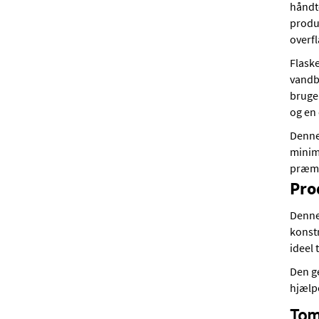
håndte
produ
overf
Flaske
vandb
bruge
og en 
Denne 
minima
præmie
Pro
Denne 
konstr
ideel 
Den g
hjælp
Tomm