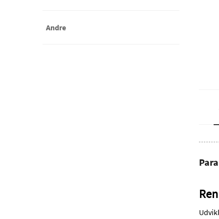
Andre
Par
Ren 
Udvik