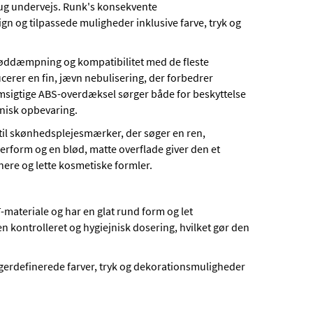
brug undervejs. Runk's konsekvente
n og tilpassede muligheder inklusive farve, tryk og
 støddæmpning og kompatibilitet med de fleste
er en fin, jævn nebulisering, der forbedrer
msigtige ABS-overdæksel sørger både for beskyttelse
jnisk opbevaring.
 til skønhedsplejesmærker, der søger en ren,
erform og en blød, matte overflade giver den et
nere og lette kosmetiske formler.
-materiale og har en glat rund form og let
n kontrolleret og hygiejnisk dosering, hvilket gør den
erdefinerede farver, tryk og dekorationsmuligheder