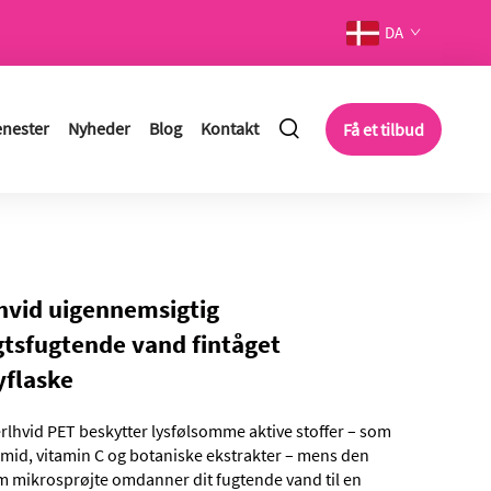
DA
enester
Nyheder
Blog
Kontakt
Få et tilbud
hvid uigennemsigtig
gtsfugtende vand fintåget
yflaske
rlhvid PET beskytter lysfølsomme aktive stoffer – som
mid, vitamin C og botaniske ekstrakter – mens den
m mikrosprøjte omdanner dit fugtende vand til en