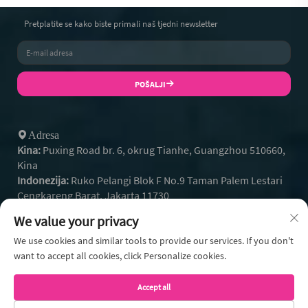
Pretplatite se kako biste primali naš tjedni newsletter
POŠALJI
Adresa
Kina:
Puxing Road br. 6, okrug Tianhe, Guangzhou 510660,
Kina
Indonezija:
Ruko Pelangi Blok F No.9 Taman Palem Lestari
Cengkareng Barat, Jakarta 11730
+86- 13128608159
Tel：
We value your privacy
+62 812-9504-2586
Whatsapp:
[email protected]
We use cookies and similar tools to provide our services. If you don't
Email:
want to accept all cookies, click Personalize cookies.
Accept all