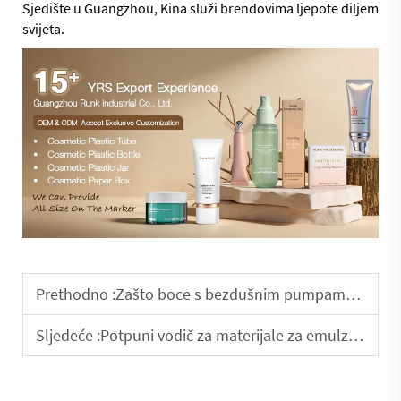
Sjedište u Guangzhou, Kina služi brendovima ljepote diljem
svijeta.
Prethodno :
Zašto boce s bezdušnim pumpama produžavaju životni vijek proizvoda
Sljedeće :
Potpuni vodič za materijale za emulzijske boce: PET, PP, PETG, HDPE i još mnogo toga