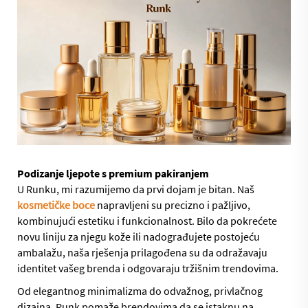
Podizanje ljepote s premium pakiranjem
U Runku, mi razumijemo da prvi dojam je bitan. Naš
kosmetičke boce
napravljeni su precizno i pažljivo,
kombinujući estetiku i funkcionalnost. Bilo da pokrećete
novu liniju za njegu kože ili nadograđujete postojeću
ambalažu, naša rješenja prilagođena su da odražavaju
identitet vašeg brenda i odgovaraju tržišnim trendovima.
Od elegantnog minimalizma do odvažnog, privlačnog
dizajna, Runk pomaže brendovima da se istaknu na