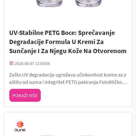
UV-Stabilne PETG Boce: Sprečavanje
Degradacije Formula U Kremi Za
Sunčanje I Za Njegu Kože Na Otvorenom
2026-06-07 11:00:04
Zašto UV degradacija ugrožava učinkovitost kreme za z
aštitu od sunca i integritet PETG pakiranja Fotolitičko r
azgradnja ključnih aktivnih tvari (avobenzon, oktinoksa
POKAŽI VIŠE
t) pod izlaganjem sunčevim UV zračenju Sunčevo ultralj
ubičasto (UV) zračenje izaziva fotoliti