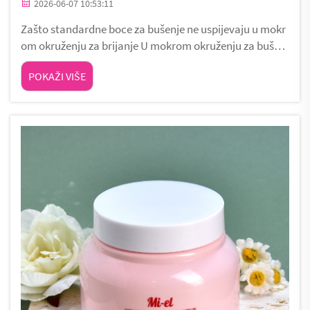
2026-06-07 10:53:11
Zašto standardne boce za bušenje ne uspijevaju u mokr
om okruženju za brijanje U mokrom okruženju za bušenj
e gdje su površine glatke, ogledala zamagljena i ruke pr
POKAŽI VIŠE
ekrivene vodom i gelom za brijanje standardne boce za
bušenje postaju opasne. Obično napravljen od glos...