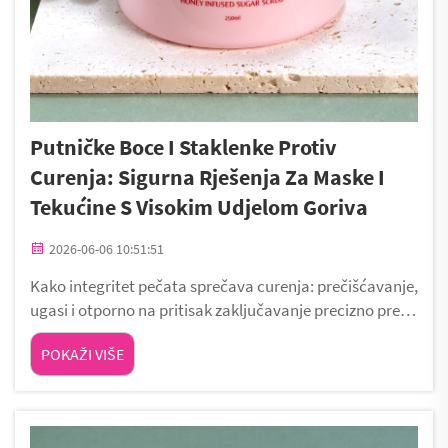
Putničke Boce I Staklenke Protiv
Curenja: Sigurna Rješenja Za Maske I
Tekućine S Visokim Udjelom Goriva
2026-06-06 10:51:51
Kako integritet pečata sprečava curenja: prečišćavanje,
ugasi i otporno na pritisak zaključavanje precizno preči
šćavanje i zatvaranje koje reagira na obrtni moment za
POKAŽI VIŠE
konzistentnu snagu pečata Za putne boce otporne na c
urenje, precizno prečišćavanje stvara jedinstveno suč