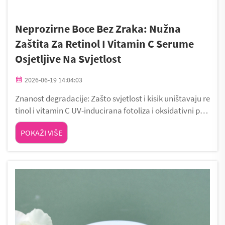
Neprozirne Boce Bez Zraka: Nužna
Zaštita Za Retinol I Vitamin C Serume
Osjetljive Na Svjetlost
2026-06-19 14:04:03
Znanost degradacije: Zašto svjetlost i kisik uništavaju re
tinol i vitamin C UV-inducirana fotoliza i oksidativni put
evi razgradnje Ultravioletno zračenje (UV) posebno UVA
POKAŽI VIŠE
i UVB provodi fotolizu u retinolu, razbijajući njegovu kon
jugat