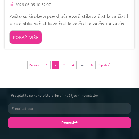
2026-06-05 10:52:07
Zašto su široke vrpce ključne za čistila za čistila za čistil
a za čistila za čistila za čistila za čistila za čistila za čistil
a za čistila za čistila za čistila za čistila za čistila za čistil
POKAŽI VIŠE
a za čistila za čistila za Uže usta prisiljavaju korisnike d
a...
...
Previše
1
2
3
4
6
Sljedeći
Pretplatite se kako biste primali naš tjedni newsletter
Prenosi