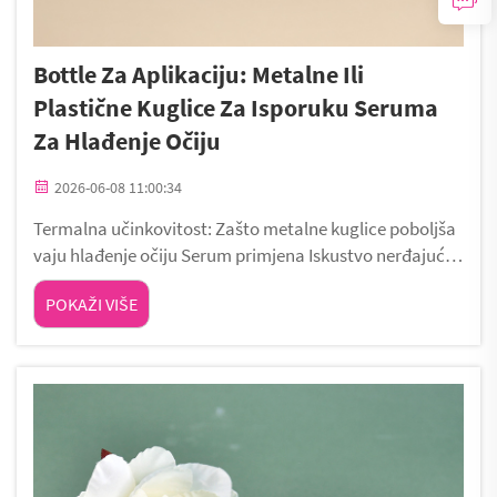
Bottle Za Aplikaciju: Metalne Ili
Plastične Kuglice Za Isporuku Seruma
Za Hlađenje Očiju
2026-06-08 11:00:34
Termalna učinkovitost: Zašto metalne kuglice poboljša
vaju hlađenje očiju Serum primjena Iskustvo nerđajućeg
čelika s superiorna toplinska provodljivost za trenutni, o
POKAŽI VIŠE
drživ hlađenje kože