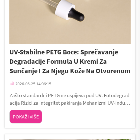
UV-Stabilne PETG Boce: Sprečavanje
Degradacije Formula U Kremi Za
Sunčanje I Za Njegu Kože Na Otvorenom
2026-06-25 14:06:15
Zašto standardni PETG ne uspijeva pod UV: Fotodegrad
acija Rizici za integritet pakiranja Mehanizmi UV-inducir
ane degradacije u nemodificiranom PETG-u Standardni
POKAŽI VIŠE
PETG apsorbira visokoenergetske UV fotone, koji razdv
ajaju esterske veze u svojoj molekularnoj kičmi. Ovo pok
reće...