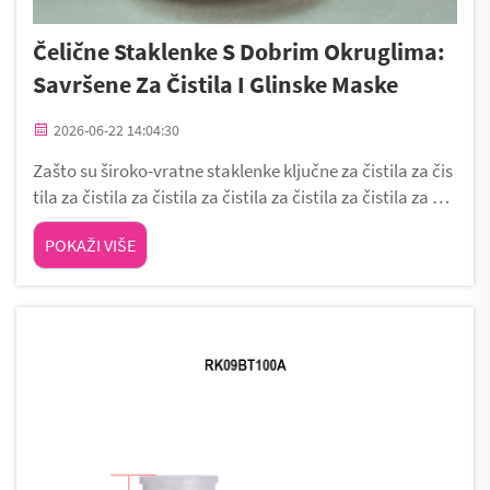
Čelične Staklenke S Dobrim Okruglima:
Savršene Za Čistila I Glinske Maske
2026-06-22 14:04:30
Zašto su široko-vratne staklenke ključne za čistila za čis
tila za čistila za čistila za čistila za čistila za čistila za čis
tila zahtijevaju pakovanje koje uravnotežuje pristupačn
POKAŽI VIŠE
ost i zaštitu formule. Široko vratne staklenke rješavaju g
lavne korisničke probleme: otpad, loša sposobnost skup
ljanja i higijena...