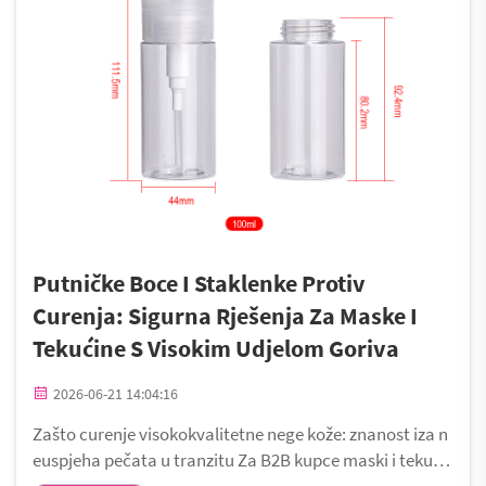
Putničke Boce I Staklenke Protiv
Curenja: Sigurna Rješenja Za Maske I
Tekućine S Visokim Udjelom Goriva
2026-06-21 14:04:16
Zašto curenje visokokvalitetne nege kože: znanost iza n
euspjeha pečata u tranzitu Za B2B kupce maski i tekući
na visoke esencije, put od proizvodnje do potrošača čes