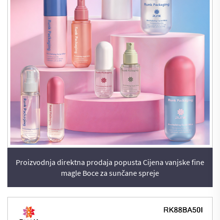
Proizvodnja direktna prodaja popusta Cijena vanjske fine
magle Boce za sunčane spreje