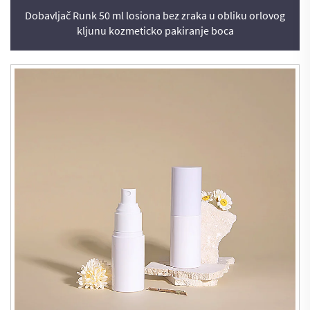
Dobavljač Runk 50 ml losiona bez zraka u obliku orlovog
kljunu kozmeticko pakiranje boca