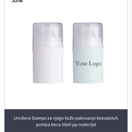
Uređene štampe za njegu kože pakovanje bezvazduh
pumpa boca 50ml pp materijal