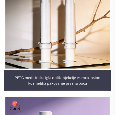
PETG medicinska igla oblik injekcije esenca losion
kozmetika pakovanje prazna boca