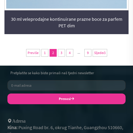
30 ml veleprodajne kontinuirane prazne boce za parfem
PET dim
...
Previše
1
2
3
4
9
Sljedeći
Pretplatite se kako biste primali naš tjedni newsletter
Prenosi
Adresa
Kina:
Puxing Road br. 6, okrug Tianhe, Guangzhou 510660,