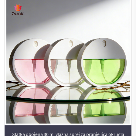
Slatka obojena 30 ml vlažna sprej za pranje lica okrugla