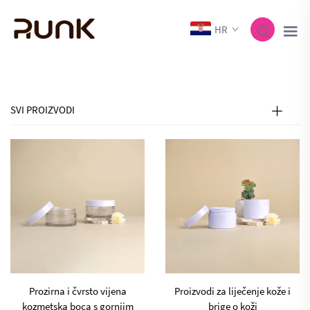
HR
SVI PROIZVODI
Prozirna i čvrsto vijena
Proizvodi za liječenje kože i
kozmetska boca s gornjim
brige o koži