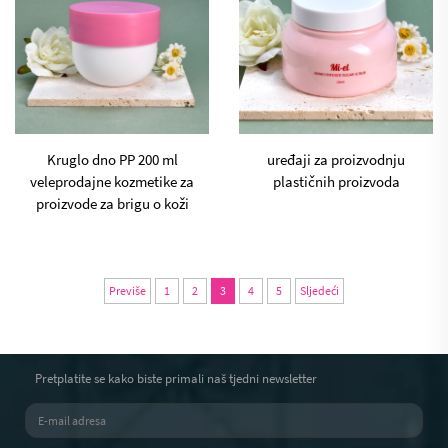
Kruglo dno PP 200 ml
uređaji za proizvodnju
veleprodajne kozmetike za
plastičnih proizvoda
proizvode za brigu o koži
Previše
1
2
3
4
5
Sljedeći
Pretplatite se kako biste primali naš tjedni newsletter