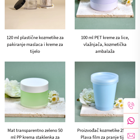
120 ml plastične kozmetike za
100 ml PET kreme za lice,
pakiranje maslaca i kreme za
vlažnjača, kozmetička
tijelo
ambalaža
Mat transparentno zeleno 50
Proizvođač kozmetike 250 ml
ml PP krema staklenka za
Plava film za pranje tijela