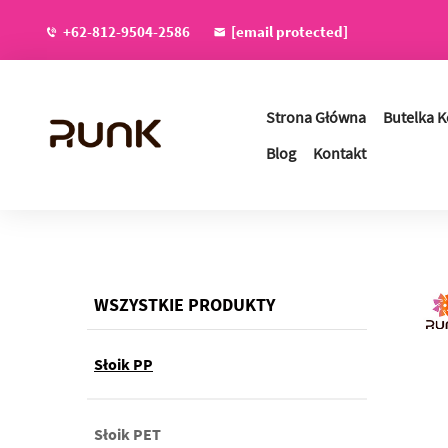
+62-812-9504-2586
[email protected]
Strona Główna
Butelka 
Blog
Kontakt
WSZYSTKIE PRODUKTY
Słoik PP
Słoik PET