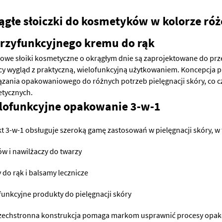
ągłe słoiczki do kosmetyków w kolorze r
trzyfunkcyjnego kremu do rąk
żowe słoiki kosmetyczne o okrągłym dnie są zaprojektowane do prze
cy wygląd z praktyczną, wielofunkcyjną użytkowaniem. Koncepcja 
ązania opakowaniowego do różnych potrzeb pielęgnacji skóry, co 
tycznych.
lofunkcyjne opakowanie 3-w-1
kt 3-w-1 obsługuje szeroką gamę zastosowań w pielęgnacji skóry, w
w i nawilżaczy do twarzy
 do rąk i balsamy lecznicze
funkcyjne produkty do pielęgnacji skóry
zechstronna konstrukcja pomaga markom usprawnić procesy opak