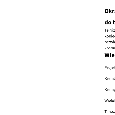
Okr
do 
Te ró
kobie
rozwi
kosme
Wie
Proje
Kremó
Kremy
Wielo
Ta ws