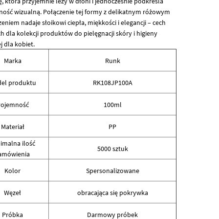
, która przyjemnie leży w dłoni i jednocześnie podkreśla
jność wizualną. Połączenie tej formy z delikatnym różowym
niem nadaje słoikowi ciepła, miękkości i elegancji – cech
h dla kolekcji produktów do pielęgnacji skóry i higieny
j dla kobiet.
Marka
Runk
el produktu
RK108JP100A
ojemność
100ml
Materiał
PP
imalna ilość
5000 sztuk
amówienia
Kolor
Spersonalizowane
Węzeł
obracająca się pokrywka
Próbka
Darmowy próbek