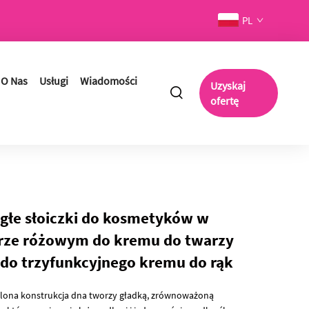
PL
O Nas
Usługi
Wiadomości
Uzyskaj
ofertę
głe słoiczki do kosmetyków w
rze różowym do kremu do twarzy
 do trzyfunkcyjnego kremu do rąk
lona konstrukcja dna tworzy gładką, zrównoważoną