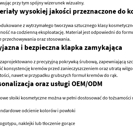
wując przy tym spójny wizerunek wizualny.
eriały wysokiej jakości przeznaczone do
dukowane z wytrzymałego tworzywa sztucznego klasy kosmetycznej, 
ność na codzienną eksploatację. Materiał jest odpowiedni do for
ie przechowywania oraz stosowania.
yjazna i bezpieczna klapka zamykająca
i zaprojektowano z precyzyjną pokrywką śrubową, zapewniającą szc
ić konsystencję kremów przed zanieczyszczeniem oraz utratą wilgoc
tości, nawet w przypadku grubszych formuł kremów do rąk.
sonalizacja oraz usługi OEM/ODM
żowe słoiki kosmetyczne można w pełni dostosować do tożsamości m
andardowe odcienie kolorów i powłoki
ogotypu, naklejki lub tłoczenie gorące