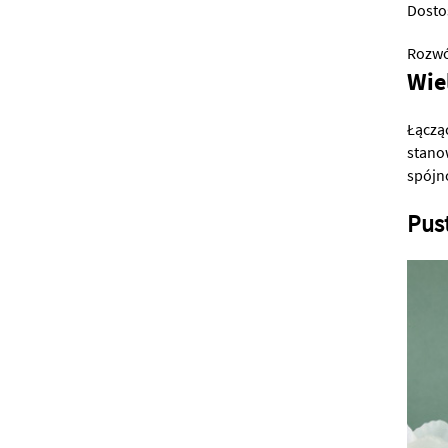
Dosto
Rozwó
Wie
Łącząc
stano
spójn
Pust