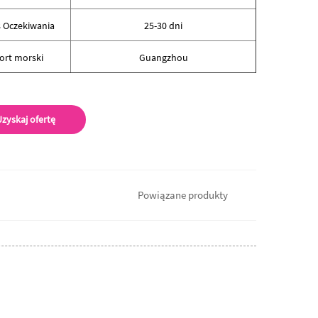
 Oczekiwania
25-30 dni
ort morski
Guangzhou
zyskaj ofertę
Powiązane produkty