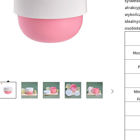
sylwetkę
atrakcy
wykończe
idealnyc
osobiste
Mod
P
Min
z