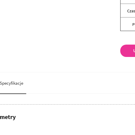
Czas
P
U
Specyfikacje
ametry