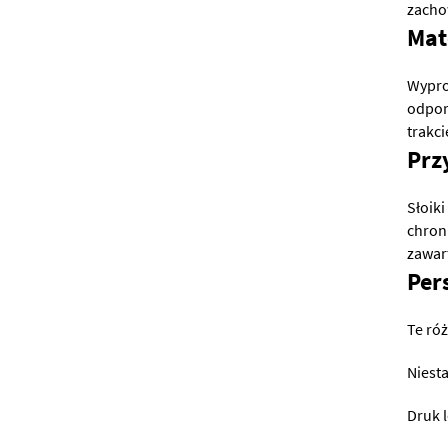
zacho
Mat
Wypro
odpor
trakc
Prz
Słoik
chron
zawar
Per
Te ró
Niest
Druk l