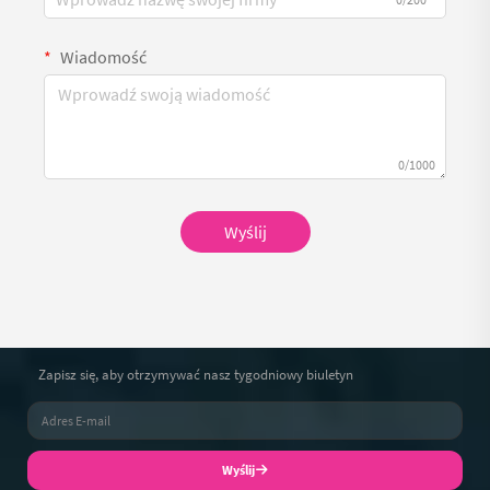
Wiadomość
0/1000
Wyślij
Zapisz się, aby otrzymywać nasz tygodniowy biuletyn
Wyślij