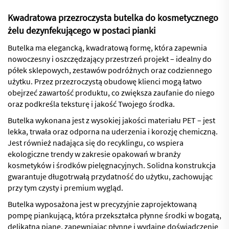
Kwadratowa przezroczysta butelka do kosmetycznego
żelu dezynfekującego w postaci pianki
Butelka ma elegancką, kwadratową formę, która zapewnia
nowoczesny i oszczędzający przestrzeń projekt – idealny do
półek sklepowych, zestawów podróżnych oraz codziennego
użytku. Przez przezroczystą obudowę klienci mogą łatwo
obejrzeć zawartość produktu, co zwiększa zaufanie do niego
oraz podkreśla teksturę i jakość Twojego środka.
Butelka wykonana jest z wysokiej jakości materiału PET – jest
lekka, trwała oraz odporna na uderzenia i korozję chemiczną.
Jest również nadająca się do recyklingu, co wspiera
ekologiczne trendy w zakresie opakowań w branży
kosmetyków i środków pielęgnacyjnych. Solidna konstrukcja
gwarantuje długotrwałą przydatność do użytku, zachowując
przy tym czysty i premium wygląd.
Butelka wyposażona jest w precyzyjnie zaprojektowaną
pompę piankującą, która przekształca płynne środki w bogatą,
delikatną pianę, zapewniając płynne i wydajne doświadczenie