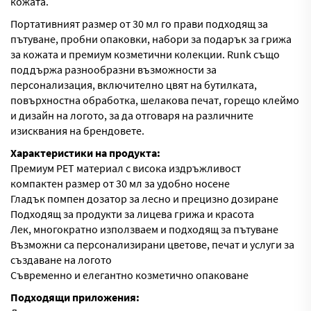
кожата.
Портативният размер от 30 мл го прави подходящ за
пътуване, пробни опаковки, набори за подарък за грижа
за кожата и премиум козметични колекции. Runk също
поддържа разнообразни възможности за
персонализация, включително цвят на бутилката,
повърхностна обработка, шелакова печат, горещо клеймо
и дизайн на логото, за да отговаря на различните
изисквания на брендовете.
Характеристики на продукта:
Премиум PET материал с висока издръжливост
компактен размер от 30 мл за удобно носене
Гладък помпен дозатор за лесно и прецизно дозиране
Подходящ за продукти за лицева грижа и красота
Лек, многократно използваем и подходящ за пътуване
Възможни са персонализирани цветове, печат и услуги за
създаване на логото
Съвременно и елегантно козметично опаковане
Подходящи приложения: