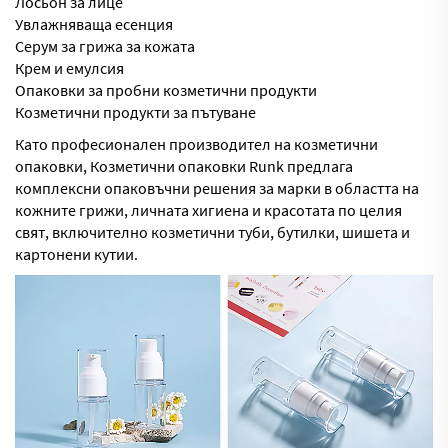
Лосьон за лице
Увлажняваща есенция
Серум за грижа за кожата
Крем и емулсия
Опаковки за пробни козметични продукти
Козметични продукти за пътуване
Като професионален производител на козметични
опаковки,
Козметични опаковки Runk
предлага
комплексни опаковъчни решения за марки в областта на
кожните грижи, личната хигиена и красотата по целия
свят, включително козметични туби, бутилки, шишета и
картонени кутии.