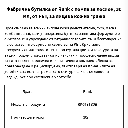
Фабрична бутилка от Runk с помпа за лосион, 30
мл, от PET, за лицева кожна грижа
Проектирана за всички типове кожа (чувствителна, суха, масна,
комбинирана), тази универсална бутилка защитава формулите от
окисляване и увреждане от ултравиолетовите лъчи благодарение
на естествените бариерни свойства на PET. Кристално
прозрачният материал от PET подчертава цвета и текстурата на
вашия продукт, придавайки му изискан и професионален вид за
вашата тоалетна масичка или пътнически комплект. Лесна за
презареждане и рециклируема, тя отговаря на принципите на
устойчивата кожна грижа, като осигурява издръжливост и
надеждност при ежедневна употреба.
Бранд
Runk
Модел на продукта
RK09BT30B
Производителност
30ml