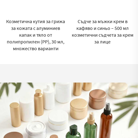
Съдче за мъжки крем в
Фабрика за козметични
кафяво и синьо – 500 мл
опаковки – бутилка с пумпа
козметични съдчета за крем
за лицева пяна, 500 мл
за лице