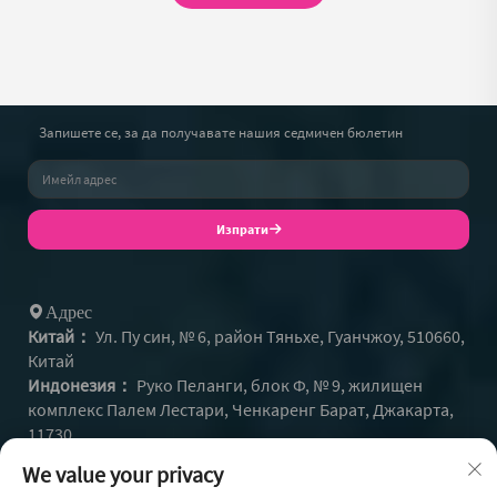
Запишете се, за да получавате нашия седмичен бюлетин
Изпрати
Адрес
Китай：
Ул. Пу син, № 6, район Тяньхе, Гуанчжоу, 510660,
Китай
Индонезия：
Руко Пеланги, блок Ф, № 9, жилищен
комплекс Палем Лестари, Ченкаренг Барат, Джакарта,
11730
+86- 13128608159
Тел：
We value your privacy
+62 812-9504-2586
Whatsapp: