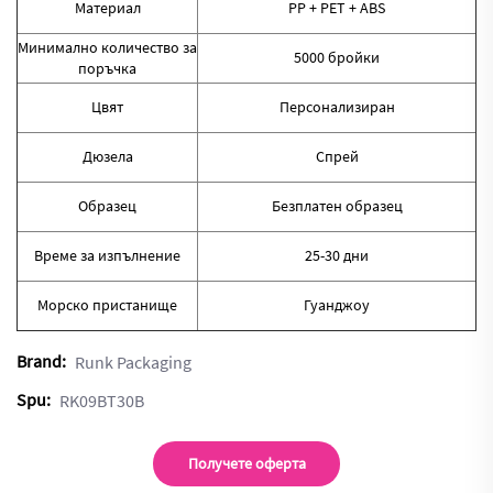
Материал
PP + PET + ABS
Минимално количество за
5000 бройки
поръчка
Цвят
Персонализиран
Дюзела
Спрей
Образец
Безплатен образец
Време за изпълнение
25-30 дни
Морско пристанище
Гуанджоу
Brand:
Runk Packaging
Spu:
RK09BT30B
Получете оферта