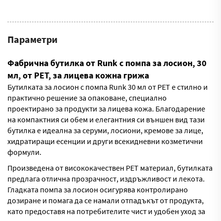
Параметри
Фабрична бутилка от Runk с помпа за лосион, 30
мл, от PET, за лицева кожна грижа
Бутилката за лосион с помпа Runk 30 мл от PET е стилно и
практично решение за опаковане, специално
проектирано за продукти за лицева кожа. Благодарение
на компактния си обем и елегантния си външен вид тази
бутилка е идеална за серуми, лосиони, кремове за лице,
хидратиращи есенции и други всекидневни козметични
формули.
Произведена от висококачествен PET материал, бутилката
предлага отлична прозрачност, издръжливост и лекота.
Гладката помпа за лосион осигурява контролирано
дозиране и помага да се намали отпадъкът от продукта,
като предоставя на потребителите чист и удобен уход за