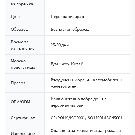
за поръчка
Цвят
Персонализиран
Образец
Безплатен образец
Време за
25-30 дни
изпълнение
Морско
Гуанчжоу, Китай
пристанище
Въздушен + морски + автомобилен +
Превоз
железопътен
Изключително добре дошъл
OEM/ODM
персонализиран
Сертификат
CE/ROHS/ISO9001/ISO14001/ISO45001
Опаковки за козметика за грижа за
Използване