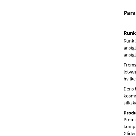
Par
Runk 
Runk 3
ansigt
ansig
Frems
letvæ
hvilke
Dens 
kosme
silks
Produ
Premi
kompak
Glide