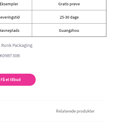
Eksempler
Gratis prøve
everingstid
25-30 dage
Havneplads
Guangzhou
Runk Packaging
K09BT30B
Få et tilbud
Relaterede produkter