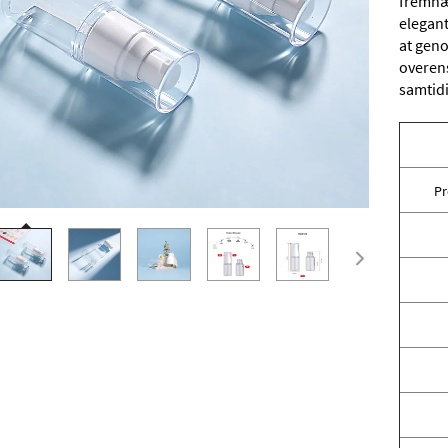
fremhæv
elegant,
at geno
overen
samtidi
P