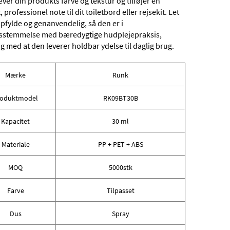
er din produkts farve og tekstur og tilføjer en
 professionel note til dit toiletbord eller rejsekit. Let
pfylde og genanvendelig, så den er i
sstemmelse med bæredygtige hudplejepraksis,
g med at den leverer holdbar ydelse til daglig brug.
Mærke
Runk
roduktmodel
RK09BT30B
Kapacitet
30 ml
Materiale
PP + PET + ABS
MOQ
5000stk
Farve
Tilpasset
Dus
Spray