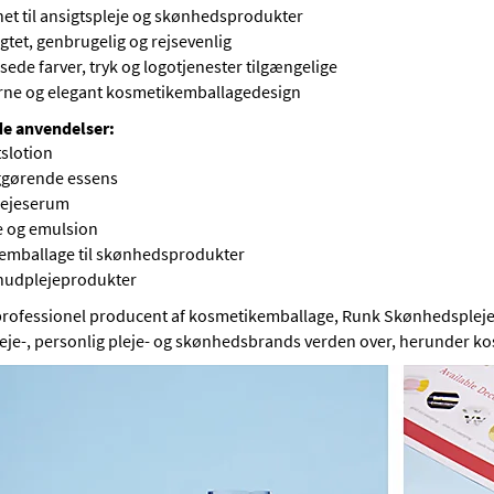
net til ansigtspleje og skønhedsprodukter
tet, genbrugelig og rejsevenlig
sede farver, tryk og logotjenester tilgængelige
ne og elegant kosmetikemballagedesign
e anvendelser:
tslotion
ggørende essens
ejeserum
 og emulsion
emballage til skønhedsprodukter
hudplejeprodukter
rofessionel producent af kosmetikemballage,
Runk Skønhedsplej
eje-, personlig pleje- og skønhedsbrands verden over, herunder ko