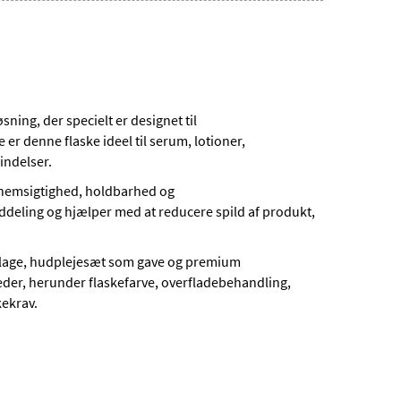
ning, der specielt er designet til
r denne flaske ideel til serum, lotioner,
indelser.
ennemsigtighed, holdbarhed og
deling og hjælper med at reducere spild af produkt,
ballage, hudplejesæt som gave og premium
der, herunder flaskefarve, overfladebehandling,
kekrav.