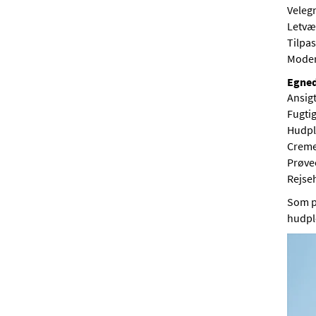
Veleg
Letvæg
Tilpas
Moder
Egned
Ansig
Fugti
Hudpl
Creme
Prøve
Rejse
Som p
hudpl