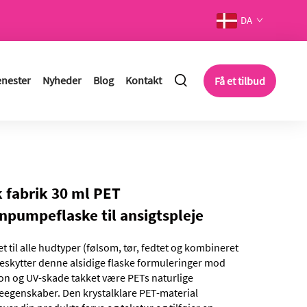
DA
enester
Nyheder
Blog
Kontakt
Få et tilbud
 fabrik 30 ml PET
onpumpeflaske til ansigtspleje
t til alle hudtyper (følsom, tør, fedtet og kombineret
eskytter denne alsidige flaske formuleringer mod
on og UV-skade takket være PETs naturlige
eegenskaber. Den krystalklare PET-material