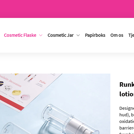
Cosmetic Flaske
Cosmetic Jar
Papirboks
Om os
Tj
Runk
loti
Designe
hud), b
oxidati
barrier