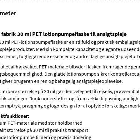
ameter
fabrik 30 ml PET lotionpumpeflaske til ansigtspleje
0 ml PET-lotionspumpeflaske er en stilfuld og praktisk emballageløs
splejeprodukter. Med sin kompakte kapacitet og elegante udseende e
tscremer, fugtiggørende essencer og andre daglige ansigtsplejeforb
tillet af højkvalitet PET-materiale tilbyder flasken fremragende g
gtsbequemmelighed. Den glatte lotionspumpe sikrer kontrolleret ud
t giver brugeren en ren og behagelig ansigtsplejeoplevelse.
bærbare størrelse på 30 ml gør den velegnet til rejseliv, prøveem
tiksamlinger. Runk understøtter også en række tilpasningsmulighe
kærmptryk, prægning og logo-design for at opfylde forskellige mær
ktfunktioner:
um PET-materiale med stor holdbarhed
t størrelse på 30 ml til praktisk transport
nde lotionpumpe til nem og præcis dosering