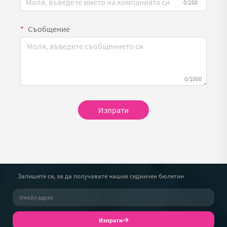
0/200
Съобщение
0/1000
Изпрати
Запишете се, за да получавате нашия седмичен бюлетин
Изпрати