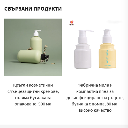
СВЪРЗАНИ ПРОДУКТИ
Фабрична мила и
Кафява PET козметична
компактна пяна за
бутилка за лосион за грижа
дезинфекциране на ръцете,
за кожата, 200 мл, с ISO
бутилка с помпа, 80 мл,
сертификат
високо качество