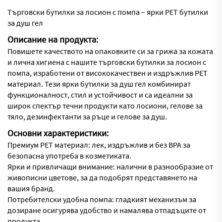
Търговски бутилки за лосион с помпа – ярки PET бутилки
за душ гел
Описание на продукта:
Повишете качеството на опаковките си за грижа за кожата
и лична хигиена с нашите търговски бутилки за лосион с
помпа, изработени от висококачествен и издръжлив PET
материал. Тези ярки бутилки за душ гел комбинират
функционалност, стил и устойчивост и са идеални за
широк спектър течни продукти като лосиони, гелове за
тяло, дезинфектанти за ръце и гелове за душ.
Основни характеристики:
Премиум PET материал: лек, издръжлив и без BPA за
безопасна употреба в козметиката.
Ярки и привличащи внимание: налични в разнообразие от
живописни цветове, за да подобрят представянето на
вашия бранд.
Потребителски удобна помпа: гладкият механизъм за
дозиране осигурява удобство и намалява отпадъците от
продукта.