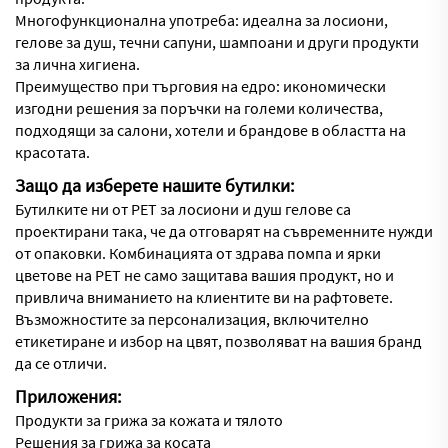
Многофункционална употреба: идеална за лосиони,
гелове за душ, течни сапуни, шампоани и други продукти
за лична хигиена.
Преимущество при търговия на едро: икономически
изгодни решения за поръчки на големи количества,
подходящи за салони, хотели и брандове в областта на
красотата.
Защо да изберете нашите бутилки:
Бутилките ни от PET за лосиони и душ гелове са
проектирани така, че да отговарят на съвременните нужди
от опаковки. Комбинацията от здрава помпа и ярки
цветове на PET не само защитава вашия продукт, но и
привлича вниманието на клиентите ви на рафтовете.
Възможностите за персонализация, включително
етикетиране и избор на цвят, позволяват на вашия бранд
да се отличи.
Приложения:
Продукти за грижа за кожата и тялото
Решения за грижа за косата