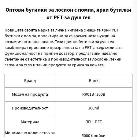
Оптови бутилки за лосион с помпа, ярки бутилки
от PET за душ гел
Повишете своята марка за лична хигиена с нашите ярки PET
бутилки с помпа, проектирани за съвременните нужди на
козметичното опаковане. Тези цветни бутилки за душ гел
комбинират кристално прозрачността на PET с издръжливата
функционалност на помпен дозатор, предлагайки идеално
съчетание от естетика и производителност за лосиони, течни
сапуни за тяло и течни продукти за грижа за кожата.
Бранд
Runk
Модел на продукта
RK01BT300B
Производителност
300ml
Материал
ПП + ПЕТ
Минимално количество за
5000 бройки