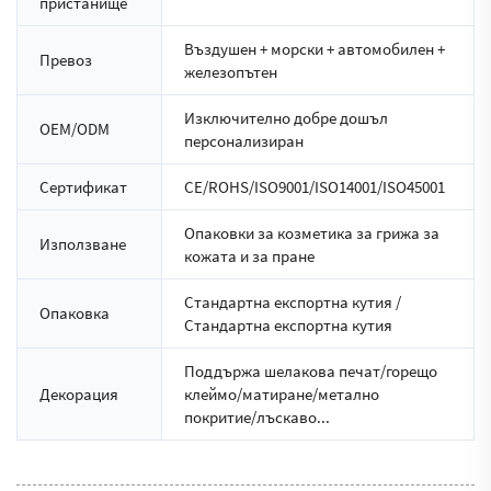
пристанище
Въздушен + морски + автомобилен +
Превоз
железопътен
Изключително добре дошъл
OEM/ODM
персонализиран
Сертификат
CE/ROHS/ISO9001/ISO14001/ISO45001
Опаковки за козметика за грижа за
Използване
кожата и за пране
Стандартна експортна кутия /
Опаковка
Стандартна експортна кутия
Поддържа шелакова печат/горещо
Декорация
клеймо/матиране/метално
покритие/лъскаво...