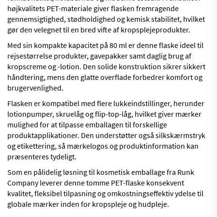
højkvalitets PET-materiale giver flasken fremragende
gennemsigtighed, stødholdighed og kemisk stabilitet, hvilket
gør den velegnet til en bred vifte af kropsplejeprodukter.
Med sin kompakte kapacitet på 80 ml er denne flaske ideel til
rejsestørrelse produkter, gavepakker samt daglig brug af
kropscreme og -lotion. Den solide konstruktion sikrer sikkert
håndtering, mens den glatte overflade forbedrer komfort og
brugervenlighed.
Flasken er kompatibel med flere lukkeindstillinger, herunder
lotionpumper, skruelåg og flip-top-låg, hvilket giver mærker
mulighed for at tilpasse emballagen til forskellige
produktapplikationer. Den understøtter også silkskærmstryk
og etikettering, så mærkelogos og produktinformation kan
præsenteres tydeligt.
Som en pålidelig løsning til kosmetisk emballage fra Runk
Company leverer denne tomme PET-flaske konsekvent
kvalitet, fleksibel tilpasning og omkostningseffektiv ydelse til
globale mærker inden for kropspleje og hudpleje.