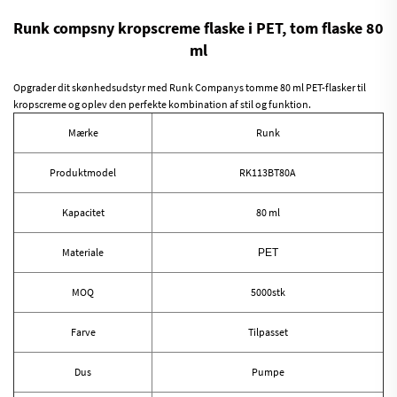
Runk compsny kropscreme flaske i PET, tom flaske 80
ml
Opgrader dit skønhedsudstyr med Runk Companys tomme 80 ml PET-flasker til
kropscreme og oplev den perfekte kombination af stil og funktion.
Mærke
Runk
Produktmodel
RK113BT80A
Kapacitet
80 ml
Materiale
PET
MOQ
5000stk
Farve
Tilpasset
Dus
Pumpe