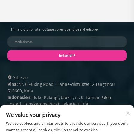
Tilmeld dig for at modtage vores ugentlige nyhedsbrev
Indsend
Adresse
Kina:
Nr. 6 Puxing Road, Tianhe-distriktet, Guangzhou
510660, Kina
Indonesien:
Ruko Pelangi, blok F, nr. 9, Taman Palem
Lestari, Cengkareng Barat, Jakarta 11730
+86- 13128608159
Tel:
We value your privacy
+62 812-9504-2586
Whatsapp:
[email protected]
We use cookies and similar tools to provide our services. If you don't
Email:
want to accept all cookies, click Personalize cookies.