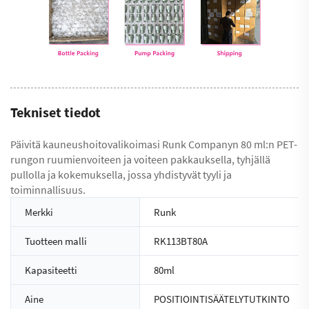
Tekniset tiedot
Päivitä kauneushoitovalikoimasi Runk Companyn 80 ml:n PET-
rungon ruumienvoiteen ja voiteen pakkauksella, tyhjällä
pullolla ja kokemuksella, jossa yhdistyvät tyyli ja
toiminnallisuus.
Merkki
Runk
Tuotteen malli
RK113BT80A
Kapasiteetti
80ml
Aine
POSITIOINTISÄÄTELYTUTKINTO