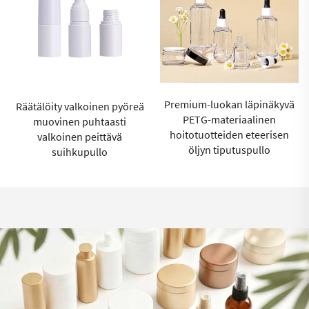
Premium-luokan läpinäkyvä
30 ml:n pieni
PETG-materiaalinen
kosmetiikkapurkki
hoitotuotteiden eteerisen
silmävoiteen ja huulipihdeille
öljyn tiputuspullo
– pakkausvalmistaja