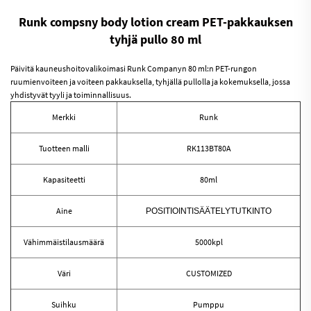
Runk compsny body lotion cream PET-pakkauksen
tyhjä pullo 80 ml
Päivitä kauneushoitovalikoimasi Runk Companyn 80 ml:n PET-rungon
ruumienvoiteen ja voiteen pakkauksella, tyhjällä pullolla ja kokemuksella, jossa
yhdistyvät tyyli ja toiminnallisuus.
Merkki
Runk
Tuotteen malli
RK113BT80A
Kapasiteetti
80ml
Aine
POSITIOINTISÄÄTELYTUTKINTO
Vähimmäistilausmäärä
5000kpl
Väri
CUSTOMIZED
Suihku
Pumppu