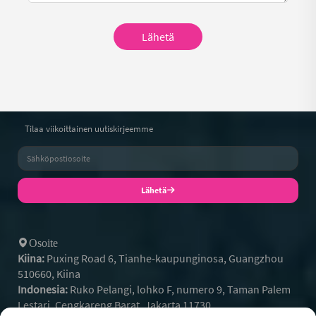
Lähetä
Tilaa viikoittainen uutiskirjeemme
Lähetä
Osoite
Kiina:
Puxing Road 6, Tianhe-kaupunginosa, Guangzhou
510660, Kiina
Indonesia:
Ruko Pelangi, lohko F, numero 9, Taman Palem
Lestari, Cengkareng Barat, Jakarta 11730