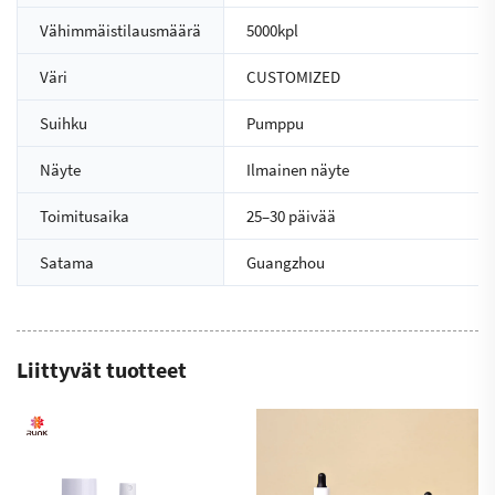
Vähimmäistilausmäärä
5000kpl
Väri
CUSTOMIZED
Suihku
Pumppu
Näyte
Ilmainen näyte
Toimitusaika
25–30 päivää
Satama
Guangzhou
Liittyvät tuotteet