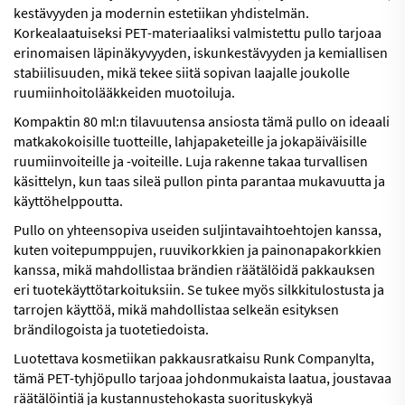
kestävyyden ja modernin estetiikan yhdistelmän.
Korkealaatuiseksi PET-materiaaliksi valmistettu pullo tarjoaa
erinomaisen läpinäkyvyyden, iskunkestävyyden ja kemiallisen
stabiilisuuden, mikä tekee siitä sopivan laajalle joukolle
ruumiinhoitolääkkeiden muotoiluja.
Kompaktin 80 ml:n tilavuutensa ansiosta tämä pullo on ideaali
matkakokoisille tuotteille, lahjapaketeille ja jokapäiväisille
ruumiinvoiteille ja -voiteille. Luja rakenne takaa turvallisen
käsittelyn, kun taas sileä pullon pinta parantaa mukavuutta ja
käyttöhelppoutta.
Pullo on yhteensopiva useiden suljintavaihtoehtojen kanssa,
kuten voitepumppujen, ruuvikorkkien ja painonapakorkkien
kanssa, mikä mahdollistaa brändien räätälöidä pakkauksen
eri tuotekäyttötarkoituksiin. Se tukee myös silkkitulostusta ja
tarrojen käyttöä, mikä mahdollistaa selkeän esityksen
brändilogoista ja tuotetiedoista.
Luotettava kosmetiikan pakkausratkaisu Runk Companylta,
tämä PET-tyhjöpullo tarjoaa johdonmukaista laatua, joustavaa
räätälöintiä ja kustannustehokasta suorituskykyä