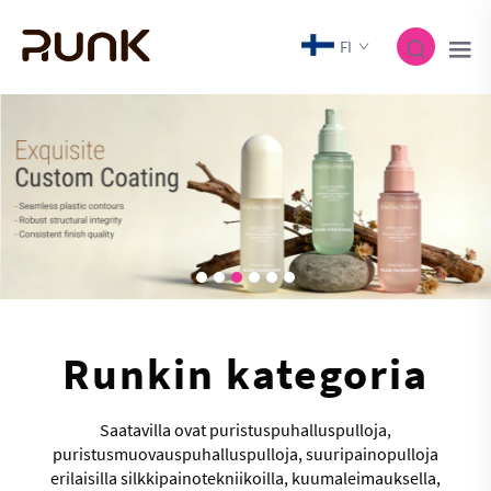
FI
Runkin kategoria
Saatavilla ovat puristuspuhalluspulloja,
puristusmuovauspuhalluspulloja, suuripainopulloja
erilaisilla silkkipainotekniikoilla, kuumaleimauksella,