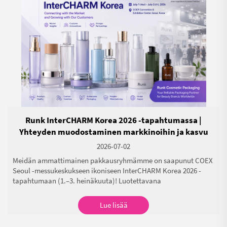
Runk InterCHARM Korea 2026 -tapahtumassa |
Yhteyden muodostaminen markkinoihin ja kasvu
asiakkaidemme kanssa
2026-07-02
Meidän ammattimainen pakkausryhmämme on saapunut COEX
Seoul -messukeskukseen ikoniseen InterCHARM Korea 2026 -
tapahtumaan (1.–3. heinäkuuta)! Luotettavana
kosmetiikkaputkien valmistajana, jolla on yli 7 vuoden
tuotantokokemus, emme ainoastaan asenna messupaikkaa
Lue lisää
esittelemään tähtiputkiamme – olemme suunnitelleet
kaksitasoisen matkan, jolla syvennämme yhteyttä