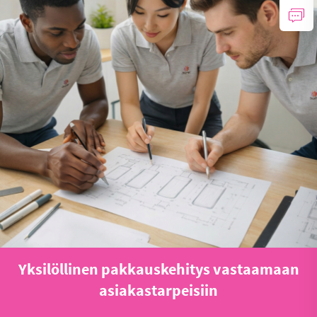
Yksilöllinen pakkauskehitys vastaamaan
asiakastarpeisiin