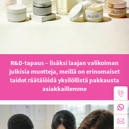
R&D-tapaus – lisäksi laajan valikoiman
julkisia muotteja, meillä on erinomaiset
taidot räätälöidä yksilöllistä pakkausta
asiakkaillemme