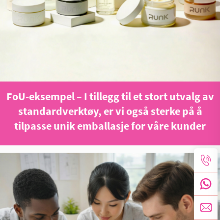
FoU-eksempel – I tillegg til et stort utvalg av
standardverktøy, er vi også sterke på å
tilpasse unik emballasje for våre kunder