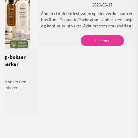
Feirer Dralebåtfestivalen – Runk Cosmetic
Packaging ønsker deg helse, glede og suksess
2026-06-17
Ånden i Dralebåtfestivalen speiler verdier som er dypt verdsatta
hos Runk Cosmetic Packaging – enhet, dedikasjon, innovasjon
og kontinuerlig vekst. Akkurat som drakebåtlag samarbeider for
å nå et felles mål, tror Runk at sterke partnerskap og gjensidig
tillit er grunnlaget for langsiktig suksess.
Les mer