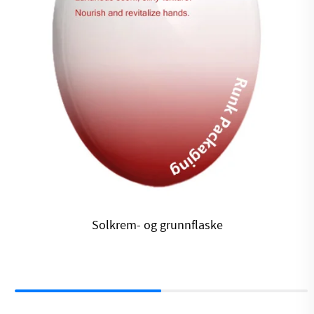
Avmakevaskflaske