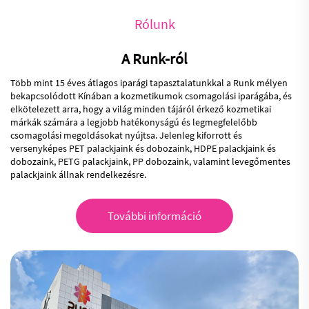
Rólunk
A Runk-ról
Több mint 15 éves átlagos iparági tapasztalatunkkal a Runk mélyen
bekapcsolódott Kínában a kozmetikumok csomagolási iparágába, és
elkötelezett arra, hogy a világ minden tájáról érkező kozmetikai
márkák számára a legjobb hatékonyságú és legmegfelelőbb
csomagolási megoldásokat nyújtsa. Jelenleg kiforrott és
versenyképes PET palackjaink és dobozaink, HDPE palackjaink és
dobozaink, PETG palackjaink, PP dobozaink, valamint levegőmentes
palackjaink állnak rendelkezésre.
További információ