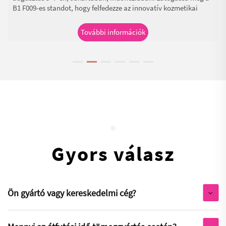
B1 F009-es standot, hogy felfedezze az innovatív kozmetikai
csomagolócsöveket, palackokat, edényeket és papírdobozokat
professzionális csomagolási megoldásokkal.
További információk
Gyors válasz
Ön gyártó vagy kereskedelmi cég?