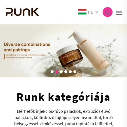
HU
Runk kategóriája
Elérhetők injekciós-fúvó palackok, extrúziós-fúvó
palackok, különböző fajtájú selyemnyomattal, forró
bélyegzéssel, címkézéssel, puha tapintású felülettel,