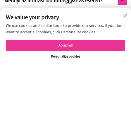
Mennyi az átfutási idő tömeggyártás esetén?
We value your privacy
Segítenek a szállításban? Nemzetközi szállítást is v
állalnak?
We use cookies and similar tools to provide our services. If you don't
want to accept all cookies, click Personalize cookies.
Mit tesz a gyárja azért, hogy ellenőrizze a minősége
Accept all
t?
Personalize cookies
Hogyan biztosítják termékeik minőségét?
Van utánkövetési szolgáltatásuk?