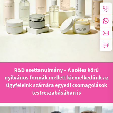
R&D esettanulmány – A széles körű
nyilvános formák mellett kiemelkedünk az
ügyfeleink számára egyedi csomagolások
testreszabásában is