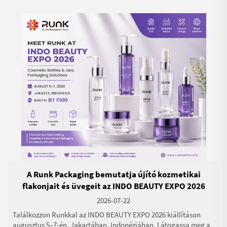
A Runk Packaging bemutatja újító kozmetikai
flakonjait és üvegeit az INDO BEAUTY EXPO 2026
kiállításon Indonéziában
2026-07-22
Találkozzon Runkkal az INDO BEAUTY EXPO 2026 kiállításon
augusztus 5–7-én, Jakartában, Indonéziában. Látogassa meg a