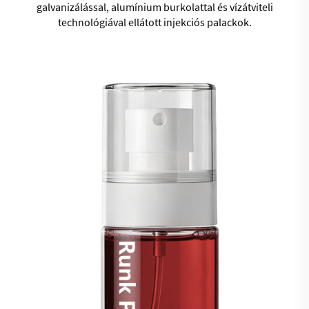
galvanizálással, alumínium burkolattal és vízátviteli
technológiával ellátott injekciós palackok.