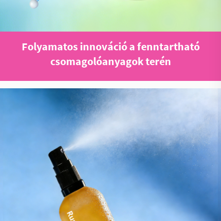
Folyamatos innováció a fenntartható
csomagolóanyagok terén