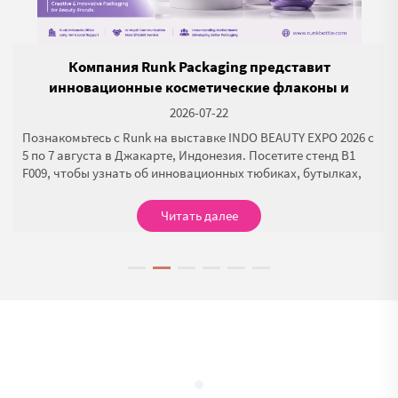
и
Компания Runk Packaging представит
инновационные косметические флаконы и
баночки на выставке INDO BEAUTY EXPO 2026 в
2026-07-22
Индонезии
Познакомьтесь с Runk на выставке INDO BEAUTY EXPO 2026 с
5 по 7 августа в Джакарте, Индонезия. Посетите стенд B1
F009, чтобы узнать об инновационных тюбиках, бутылках,
баночках и бумажных коробках для косметики, а также о
профессиональных решениях в области упаковки.
Читать далее