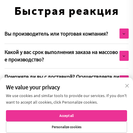
Быстрая реакция
Вы производитель или торговая компания?
Какой у вас срок выполнения заказа на массово
е производство?
Поможете ли вы с доставкой? Осуществляете ли
вы международные поставки?
We value your privacy
We use cookies and similar tools to provide our services. If you don't
Как ваш завод обеспечивает контроль качеств
want to accept all cookies, click Personalize cookies.
а?
Accept all
Как вы обеспечиваете качество своей продукци
Personalize cookies