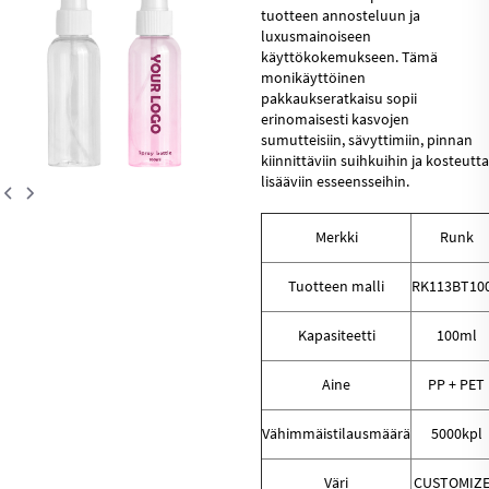
tuotteen annosteluun ja
luxusmainoiseen
käyttökokemukseen. Tämä
monikäyttöinen
pakkaukseratkaisu sopii
erinomaisesti kasvojen
sumutteisiin, sävyttimiin, pinnan
kiinnittäviin suihkuihin ja kosteutta
lisääviin esseensseihin.
Merkki
Runk
Tuotteen malli
RK113BT10
Kapasiteetti
100ml
Aine
PP + PET
Vähimmäistilausmäärä
5000kpl
Väri
CUSTOMIZ