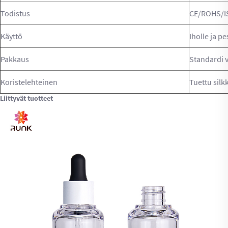
Todistus
CE/ROHS/I
Käyttö
Iholle ja 
Pakkaus
Standardi v
Koristelehteinen
Tuettu silk
Liittyvät tuotteet