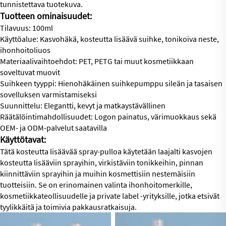
tunnistettava tuotekuva.
Tuotteen ominaisuudet:
Tilavuus: 100ml
Käyttöalue: Kasvohäkä, kosteutta lisäävä suihke, tonikoiva neste,
ihonhoitoliuos
Materiaalivaihtoehdot: PET, PETG tai muut kosmetiikkaan
soveltuvat muovit
Suihkeen tyyppi: Hienohäkäinen suihkepumppu sileän ja tasaisen
sovelluksen varmistamiseksi
Suunnittelu: Elegantti, kevyt ja matkaystävällinen
Räätälöintimahdollisuudet: Logon painatus, värimuokkaus sekä
OEM- ja ODM-palvelut saatavilla
Käyttötavat:
Tätä kosteutta lisäävää spray-pulloa käytetään laajalti kasvojen
kosteutta lisääviin sprayihin, virkistäviin tonikkeihin, pinnan
kiinnittäviin sprayihin ja muihin kosmettisiin nestemäisiin
tuotteisiin. Se on erinomainen valinta ihonhoitomerkille,
kosmetiikkateollisuudelle ja private label -yrityksille, jotka etsivät
tyylikkäitä ja toimivia pakkausratkaisuja.