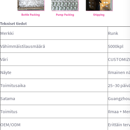
Tekniset tiedot
Merkki
Runk
Vähimmäistilausmäärä
5000kpl
Väri
CUSTOMIZ
Näyte
Ilmainen n
Toimitusaika
25–30 päiv
Satama
Guangzhou,
Toimitus
Ilmaa + Me
OEM/ODM
Erittäin ter