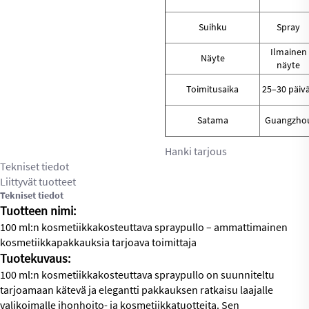
Suihku
Spray
Ilmainen
Näyte
näyte
Toimitusaika
25–30 päiv
Satama
Guangzho
Hanki tarjous
Tekniset tiedot
Liittyvät tuotteet
Tekniset tiedot
Tuotteen nimi:
100 ml:n kosmetiikkakosteuttava spraypullo – ammattimainen
kosmetiikkapakkauksia tarjoava toimittaja
Tuotekuvaus:
100 ml:n kosmetiikkakosteuttava spraypullo on suunniteltu
tarjoamaan kätevä ja elegantti pakkauksen ratkaisu laajalle
valikoimalle ihonhoito- ja kosmetiikkatuotteita. Sen