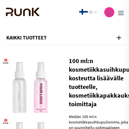
FI
KAIKKI TUOTTEET
100 ml:n
kosmetiikkasuihkupu
kosteutta lisäävälle
tuotteelle,
kosmetiikkapakkauk
toimittaja
Meidän 100 ml:n
kosmetiikkasuihkupullomme, joka
on suunniteltu optimaaliseen