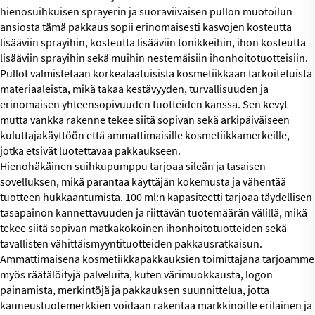
hienosuihkuisen sprayerin ja suoraviivaisen pullon muotoilun
ansiosta tämä pakkaus sopii erinomaisesti kasvojen kosteutta
lisääviin sprayihin, kosteutta lisääviin tonikkeihin, ihon kosteutta
lisääviin sprayihin sekä muihin nestemäisiin ihonhoitotuotteisiin.
Pullot valmistetaan korkealaatuisista kosmetiikkaan tarkoitetuista
materiaaleista, mikä takaa kestävyyden, turvallisuuden ja
erinomaisen yhteensopivuuden tuotteiden kanssa. Sen kevyt
mutta vankka rakenne tekee siitä sopivan sekä arkipäiväiseen
kuluttajakäyttöön että ammattimaisille kosmetiikkamerkeille,
jotka etsivät luotettavaa pakkaukseen.
Hienohäkäinen suihkupumppu tarjoaa sileän ja tasaisen
sovelluksen, mikä parantaa käyttäjän kokemusta ja vähentää
tuotteen hukkaantumista. 100 ml:n kapasiteetti tarjoaa täydellisen
tasapainon kannettavuuden ja riittävän tuotemäärän välillä, mikä
tekee siitä sopivan matkakokoinen ihonhoitotuotteiden sekä
tavallisten vähittäismyyntituotteiden pakkausratkaisun.
Ammattimaisena kosmetiikkapakkauksien toimittajana tarjoamme
myös räätälöityjä palveluita, kuten värimuokkausta, logon
painamista, merkintöjä ja pakkauksen suunnittelua, jotta
kauneustuotemerkkien voidaan rakentaa markkinoille erilainen ja