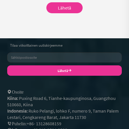
Lähetä
Tilaa viikoittainen uutiskirjeemme
Lähetä
Osoite
Kiina:
Puxing Road 6, Tianhe-kaupunginosa, Guangzhou
510660, Kiina
Indonesia:
Ruko Pelangi, lohko F, numero 9, Taman Palem
Lestari, Cengkareng Barat, Jakarta 11730
+86- 13128608159
Puhelin: