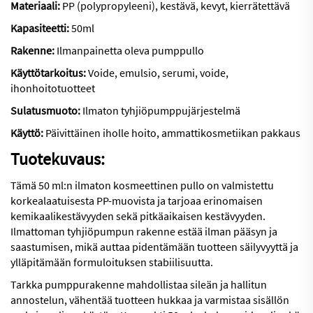
Materiaali:
PP (polypropyleeni), kestävä, kevyt, kierrätettävä
Kapasiteetti:
50ml
Rakenne:
Ilmanpainetta oleva pumppullo
Käyttötarkoitus:
Voide, emulsio, serumi, voide,
ihonhoitotuotteet
Sulatusmuoto:
Ilmaton tyhjiöpumppujärjestelmä
Käyttö:
Päivittäinen iholle hoito, ammattikosmetiikan pakkaus
Tuotekuvaus:
Tämä 50 ml:n ilmaton kosmeettinen pullo on valmistettu
korkealaatuisesta PP-muovista ja tarjoaa erinomaisen
kemikaalikestävyyden sekä pitkäaikaisen kestävyyden.
Ilmattoman tyhjiöpumpun rakenne estää ilman pääsyn ja
saastumisen, mikä auttaa pidentämään tuotteen säilyvyyttä ja
ylläpitämään formuloituksen stabiilisuutta.
Tarkka pumppurakenne mahdollistaa sileän ja hallitun
annostelun, vähentää tuotteen hukkaa ja varmistaa sisällön