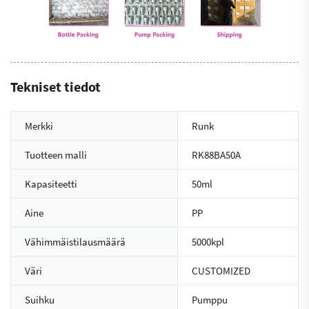
Tekniset tiedot
Merkki
Runk
Tuotteen malli
RK88BA50A
Kapasiteetti
50ml
Aine
PP
Vähimmäistilausmäärä
5000kpl
Väri
CUSTOMIZED
Suihku
Pumppu