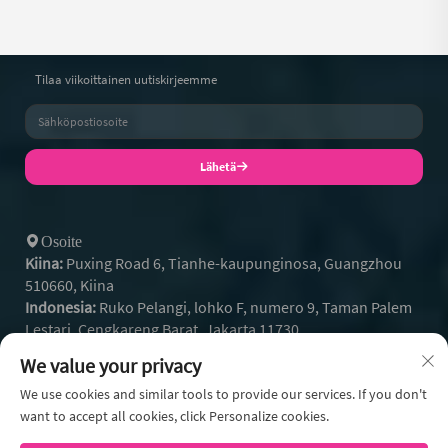
Tilaa viikoittainen uutiskirjeemme
Lähetä
Osoite
Kiina:
Puxing Road 6, Tianhe-kaupunginosa, Guangzhou
510660, Kiina
Indonesia:
Ruko Pelangi, lohko F, numero 9, Taman Palem
Lestari, Cengkareng Barat, Jakarta 11730
+86- 13128608159
Puhelin:
We value your privacy
+62 812-9504-2586
Whatsapp:
[email protected]
We use cookies and similar tools to provide our services. If you don't
Sähköposti:
want to accept all cookies, click Personalize cookies.