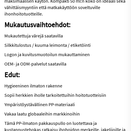
maksimaalisen käytön. Kompakti 50 ml:n koko on ideaali sekä
vähittäismyyntiin että matkakäyttöön soveltuville
ihonhoitotuotteille.
Mukautusvaihtoehdot:
Mukautettuja värejä saatavilla
Silkkitulostus / kuuma leimonta / etiketöinti
Logon ja kuvitusmuotoilun mukauttaminen
OEM- ja ODM-palvelut saatavilla
Edut:
Hygieeninen ilmaton rakenne
Sopii herkkien iholle tarkoitettuihin hoitotuotteisiin
Ympäristöystävällinen PP-materiaali
Vakaa laatu globaaleihin markkinoihin
Tämä PP-ilmaton pakkauspullo on luotettava ja
kustannustehokas ratkaisu iho­hoidon merkeille, jakelijoille ja