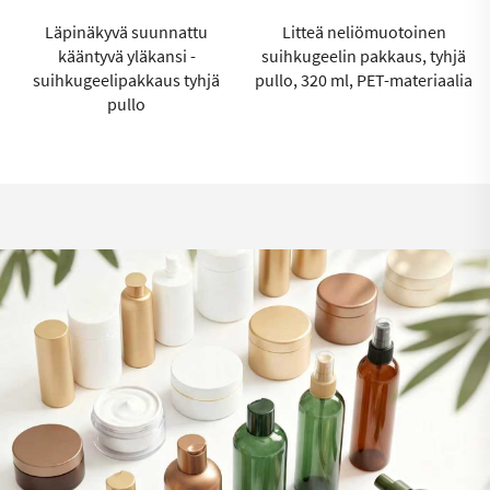
Litteä neliömuotoinen
Runk-tyylinen
suihkugeelin pakkaus, tyhjä
kehonkuorintuotteen
jä
pullo, 320 ml, PET-materiaalia
pakkauspurkki, 150 ml,
kestävän kauneuden pakka
toimittajat