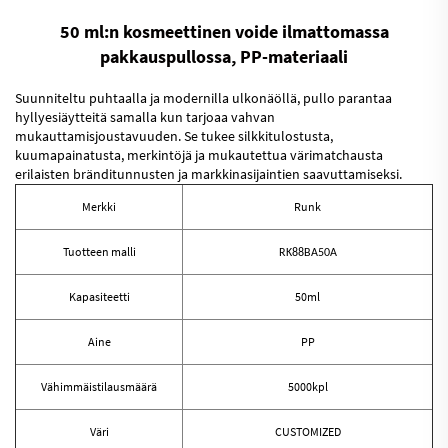
50 ml:n kosmeettinen voide ilmattomassa
pakkauspullossa, PP-materiaali
Suunniteltu puhtaalla ja modernilla ulkonäöllä, pullo parantaa
hyllyesiäytteitä samalla kun tarjoaa vahvan
mukauttamisjoustavuuden. Se tukee silkkitulostusta,
kuumapainatusta, merkintöjä ja mukautettua värimatchausta
erilaisten bränditunnusten ja markkinasijaintien saavuttamiseksi.
Merkki
Runk
Tuotteen malli
RK88BA50A
Kapasiteetti
50ml
Aine
PP
Vähimmäistilausmäärä
5000kpl
Väri
CUSTOMIZED