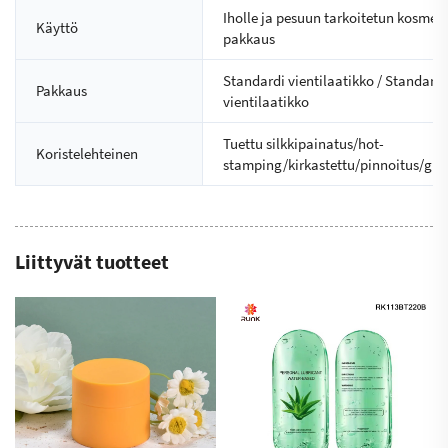
Iholle ja pesuun tarkoitetun kosmeti
Käyttö
pakkaus
Standardi vientilaatikko / Standardi
Pakkaus
vientilaatikko
Tuettu silkkipainatus/hot-
Koristelehteinen
stamping/kirkastettu/pinnoitus/glos
Liittyvät tuotteet