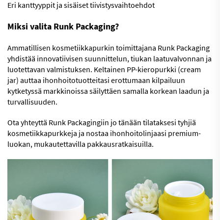
Eri kanttyyppit ja sisäiset tiivistysvaihtoehdot
Miksi valita Runk Packaging?
Ammatillisen kosmetiikkapurkin toimittajana Runk Packaging
yhdistää innovatiivisen suunnittelun, tiukan laatuvalvonnan ja
luotettavan valmistuksen. Keltainen PP-kieropurkki (cream
jar) auttaa ihonhoitotuotteitasi erottumaan kilpailuun
kytketyssä markkinoissa säilyttäen samalla korkean laadun ja
turvallisuuden.
Ota yhteyttä Runk Packagingiin jo tänään tilataksesi tyhjiä
kosmetiikkapurkkeja ja nostaa ihonhoitolinjaasi premium-
luokan, mukautettavilla pakkausratkaisuilla.