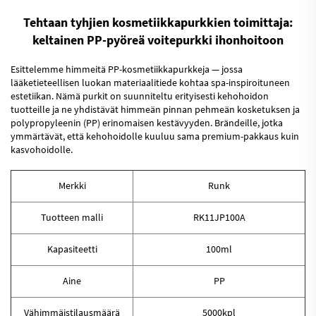
Tehtaan tyhjien kosmetiikkapurkkien toimittaja:
keltainen PP-pyöreä voitepurkki ihonhoitoon
Esittelemme himmeitä PP-kosmetiikkapurkkeja — jossa
lääketieteellisen luokan materiaalitiede kohtaa spa-inspiroituneen
estetiikan. Nämä purkit on suunniteltu erityisesti kehohoidon
tuotteille ja ne yhdistävät himmeän pinnan pehmeän kosketuksen ja
polypropyleenin (PP) erinomaisen kestävyyden. Brändeille, jotka
ymmärtävät, että kehohoidolle kuuluu sama premium-pakkaus kuin
kasvohoidolle.
Merkki
Runk
Tuotteen malli
RK11JP100A
Kapasiteetti
100ml
Aine
PP
Vähimmäistilausmäärä
5000kpl