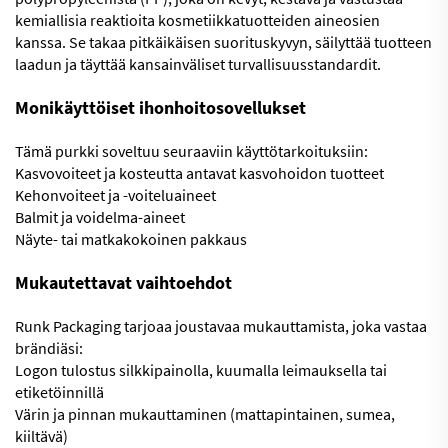
kemiallisia reaktioita kosmetiikkatuotteiden aineosien
kanssa. Se takaa pitkäikäisen suorituskyvyn, säilyttää tuotteen
laadun ja täyttää kansainväliset turvallisuusstandardit.
Monikäyttöiset ihonhoitosovellukset
Tämä purkki soveltuu seuraaviin käyttötarkoituksiin:
Kasvovoiteet ja kosteutta antavat kasvohoidon tuotteet
Kehonvoiteet ja -voiteluaineet
Balmit ja voidelma-aineet
Näyte- tai matkakokoinen pakkaus
Mukautettavat vaihtoehdot
Runk Packaging tarjoaa joustavaa mukauttamista, joka vastaa
brändiäsi:
Logon tulostus silkkipainolla, kuumalla leimauksella tai
etiketöinnillä
Värin ja pinnan mukauttaminen (mattapintainen, sumea,
kiiltävä)