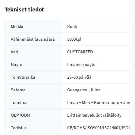
Tekniset tiedot
Merkki
Runk
Vähimmäistilausmäärä
5000kpl
Väri
CUSTOMIZED
Näyte
Ilmainen näyte
Toimitusaika
25–30 päivää
Satama
Guangzhou, Kiina
Toimitus
Ilmaa + Meri + Kuorma-auto + Juna
OEM/ODM
Erittäin tervetullut räätälöity
Todistus
CE/ROHS/ISO9001/ISO14001/ISO450