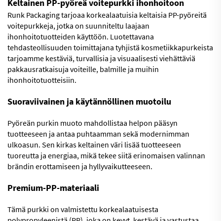
Keltainen PP-pyöreä voitepurkki ihonhoitoon
Runk Packaging tarjoaa korkealaatuisia keltaisia PP-pyöreitä
voitepurkkeja, jotka on suunniteltu laajaan
ihonhoitotuotteiden käyttöön. Luotettavana
tehdasteollisuuden toimittajana tyhjistä kosmetiikkapurkeista
tarjoamme kestäviä, turvallisia ja visuaalisesti viehättäviä
pakkausratkaisuja voiteille, balmille ja muihin
ihonhoitotuotteisiin.
Suoraviivainen ja käytännöllinen muotoilu
Pyöreän purkin muoto mahdollistaa helpon pääsyn
tuotteeseen ja antaa puhtaamman sekä modernimman
ulkoasun. Sen kirkas keltainen väri lisää tuotteeseen
tuoreutta ja energiaa, mikä tekee siitä erinomaisen valinnan
brändin erottamiseen ja hyllyvaikutteeseen.
Premium-PP-materiaali
Tämä purkki on valmistettu korkealaatuisesta
polypropyleenistä (PP), joka on kevyt, kestävä ja vastustaa