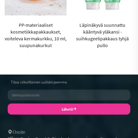
PP-materiaaliset
Läpinäkyvä suunnattu
kosmetiikkapakkaukset,
kääntyvä yläkansi -
voiteleva kermakurkku, 10 ml,
suihkugeelipakkaus tyhjä
suupunakurkut
pullo
Tilaa viikoittainen uutiskirjeemme
Lähetä
Osoite