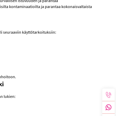
urvallisen istuvuuden ja parantaa
silta kontaminaatioilta ja parantaa kokonaisvaltaista
 seuraaviin käyttötarkoituksiin:
nhoitoon.
ki
n lukien: