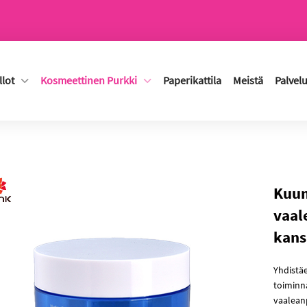
lot
Kosmeettinen Purkki
Paperikattila
Meistä
Palvelu
Kuum
vaal
kans
Yhdistä
toiminn
vaalean