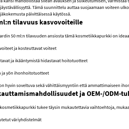
ä kansi mahdollistaa sileän avauksen ja sulkeutumisen, varmistaa t
jäystävällisyyttä. Tämä suunnittelu auttaa suojaamaan voiteen ulkoi
äjäkokemusta päivittäisessä käytössä.
ml:n tilavuus kasvovoiteille
rdin 50 ml:n tilavuuden ansiosta tämä kosmetiikkapurkki on ideaali
oiteet ja kosteuttavat voiteet
tavat ja ikääntymistä hidastavat hoitotuotteet
 ja yön ihonhoitotuotteet
on hyvin soveltuva sekä vähittäismyyntiin että ammattimaiseen iho
auttamismahdollisuudet ja OEM-/ODM-tu
kosmetiikkapurkki tukee täysin mukautettavia vaihtoehtoja, mukaa
tetut väriyhdistelmät