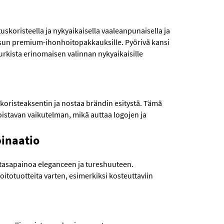
koristeella ja nykyaikaisella vaaleanpunaisella ja
oasun premium-ihonhoitopakkauksille. Pyörivä kansi
purkista erinomaisen valinnan nykyaikaisille
 koristeaksentin ja nostaa brändin esitystä. Tämä
oistavan vaikutelman, mikä auttaa logojen ja
binaatio
ää tasapainoa eleganceen ja tureshuuteen.
itotuotteita varten, esimerkiksi kosteuttaviin