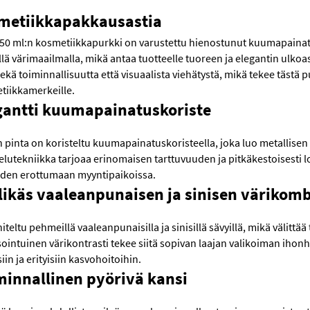
metiikkapakkausastia
50 ml:n kosmetiikkapurkki on varustettu hienostunut kuumapainatus
llä värimaailmalla, mikä antaa tuotteelle tuoreen ja elegantin ulk
sekä toiminnallisuutta että visuaalista viehätystä, mikä tekee tästä 
tiikkamerkeille.
gantti kuumapainatuskoriste
 pinta on koristeltu kuumapainatuskoristeella, joka luo metallisen
elutekniikka tarjoaa erinomaisen tarttuvuuden ja pitkäkestoisesti l
iden erottumaan myyntipaikoissa.
likäs vaaleanpunaisen ja sinisen värikom
teltu pehmeillä vaaleanpunaisilla ja sinisillä sävyillä, mikä välitt
intuinen värikontrasti tekee siitä sopivan laajan valikoiman ihonho
siin ja erityisiin kasvohoitoihin.
minnallinen pyörivä kansi