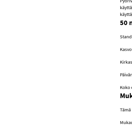
Pyöriv
käyttä
käytt
50 
Standa
Kasvov
Kirkas
Päivän
Koko 
Muk
Tämä 
Mukau