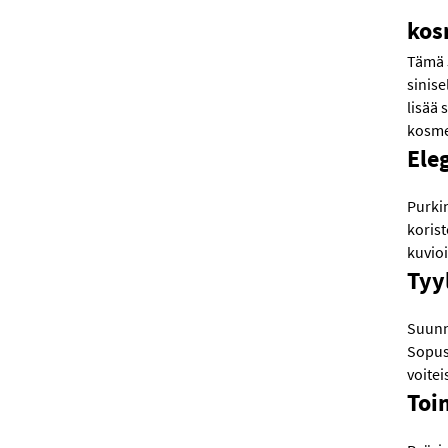
kos
Tämä 
sinise
lisää 
kosme
Ele
Purkin
korist
kuvio
Tyy
Suunni
Sopuso
voitei
Toi