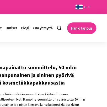
FI
t
Uutiset
Blogi
Ota yhteyttä
Hanki tarjous
apainattu suunnittelu, 50 ml:n
eanpunainen ja sininen pyörivä
i kosmetiikkapakkausastia
en silmänpistävän suunnittelun käytännölliseen
allisuuteen Hot-Stamping -suunnittelulla varustettu 50 ml:n
punainen ja sininen kiertävä kansi kosmetiikkapurkki on