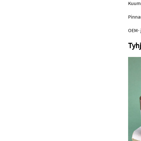
Kuumap
Pinnan
OEM- 
Tyhj