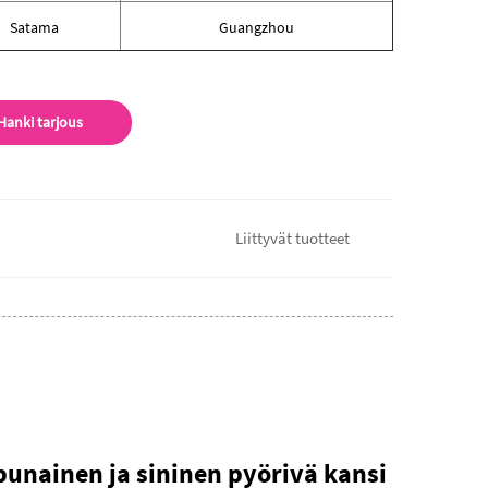
Satama
Guangzhou
Hanki tarjous
Liittyvät tuotteet
unainen ja sininen pyörivä kansi