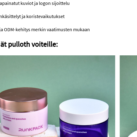
ainatut kuviot ja logon sijoittelu
käsittelyt ja koristevaikutukset
ja ODM-kehitys merkin vaatimusten mukaan
ät pulloth voiteille: