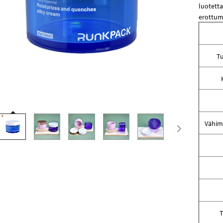
luotetta
erottuma
Tu
Vähim
T