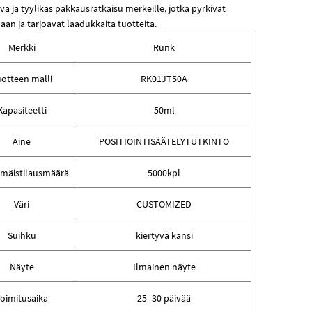
va ja tyylikäs pakkausratkaisu merkeille, jotka pyrkivät
an ja tarjoavat laadukkaita tuotteita.
Merkki
Runk
otteen malli
RK01JT50A
Kapasiteetti
50ml
Aine
POSITIOINTISÄÄTELYTUTKINTO
mäistilausmäärä
5000kpl
Väri
CUSTOMIZED
Suihku
kiertyvä kansi
Näyte
Ilmainen näyte
oimitusaika
25–30 päivää