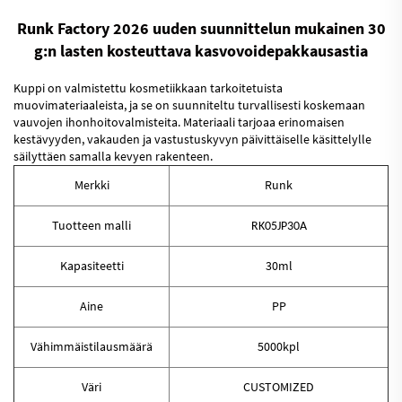
Runk Factory 2026 uuden suunnittelun mukainen 30
g:n lasten kosteuttava kasvovoidepakkausastia
Kuppi on valmistettu kosmetiikkaan tarkoitetuista
muovimateriaaleista, ja se on suunniteltu turvallisesti koskemaan
vauvojen ihonhoitovalmisteita. Materiaali tarjoaa erinomaisen
kestävyyden, vakauden ja vastustuskyvyn päivittäiselle käsittelylle
säilyttäen samalla kevyen rakenteen.
Merkki
Runk
Tuotteen malli
RK05JP30A
Kapasiteetti
30ml
Aine
PP
Vähimmäistilausmäärä
5000kpl
Väri
CUSTOMIZED