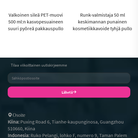
Valkoinen sileä PET-muovi
Runk-valmistaja 50 ml
500 ml:n kasvopesuaineen
keskimannan punainen
suuri pyöreä pakkauspullo
kosmetiikkavoide tyhjä pullo
Tilaa viikoittainen uutiskirjeemme
Lähetä
Osoite
Kiina:
Puxing Road 6, Tianhe-kaupunginosa, Guangzhou
510660, Kiina
Indonesia:
Ruko Pelangi, lohko F, numero 9, Taman Palem