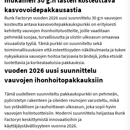
mukainen 30 g:n lasten kosteuttava
kasvovoidepakkausastia
Runk Factoryn vuoden 2026 uusi suunnittelu 30 g:n vauvojen
kosteutta antava kasvovoitepakkaukspurkki on erityisesti
kehitetty vauvojen ihonhoitotuotteille, joille vaaditaan
pehmeää suojaa, turvallisuutta ja siistin ulkoasun omaavaa
visuaalista tyyliä. Tämä purkki on suunniteltu sekä
toiminnallisuuksien että esteettisyyden näkökulmasta ja tukee
nykyaikaisia vauvojen hoitoa tarjoavia brändejä, jotka etsivät
luotettavia ja korkealaatuisia pakkauksia.
vuoden 2026 uusi suunnittelu
vauvojen ihonhoitopakkauksiin
Tämä uudelleen suunniteltu pakkaukspurkki on pehmeän,
pyöristetyn rakenteen ja sileiden reunojen varusteltu, mikä
luo ystävällisen ja rauhoittavan ulkoasun, joka sopii hyvin
vauvojen hoitotuotteisiin. Moderni suunnittelu heijastaa Runk
Factoryn keskittymistä innovaatioihin ja
käyttäjäystävällisyyteen vuonna 2026.