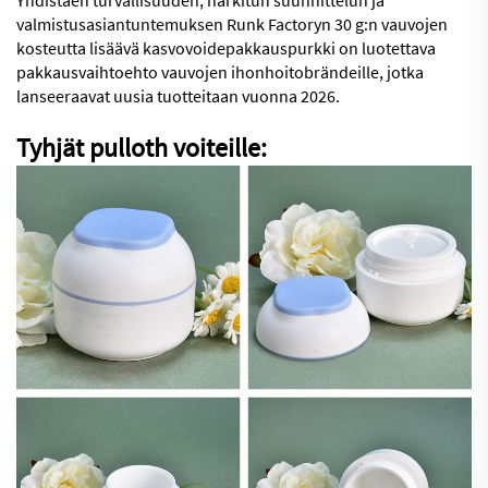
Yhdistäen turvallisuuden, harkitun suunnittelun ja
valmistusasiantuntemuksen Runk Factoryn 30 g:n vauvojen
kosteutta lisäävä kasvovoidepakkauspurkki on luotettava
pakkausvaihtoehto vauvojen ihonhoitobrändeille, jotka
lanseeraavat uusia tuotteitaan vuonna 2026.
Tyhjät pulloth voiteille: