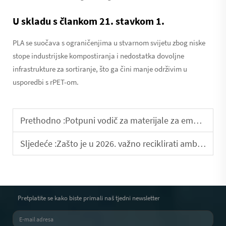
U skladu s člankom 21. stavkom 1.
PLA se suočava s ograničenjima u stvarnom svijetu zbog niske
stope industrijske kompostiranja i nedostatka dovoljne
infrastrukture za sortiranje, što ga čini manje održivim u
usporedbi s rPET-om.
Prethodno :
Potpuni vodič za materijale za emulzijske boce: PET, PP, PETG i još mnogo toga
Sljedeće :
Zašto je u 2026. važno reciklirati ambalažu za negu kože?
Pretplatite se kako biste primali naš tjedni newsletter