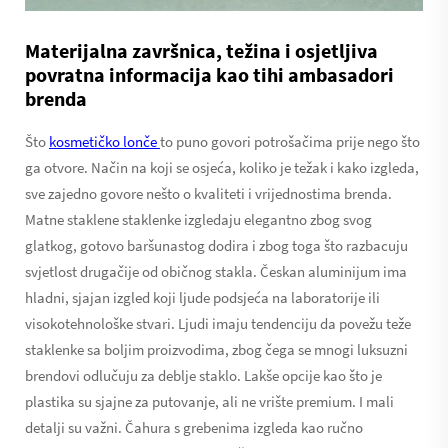
Materijalna završnica, težina i osjetljiva
povratna informacija kao tihi ambasadori
brenda
Što
kosmetičko lonče
to puno govori potrošačima prije nego što
ga otvore. Način na koji se osjeća, koliko je težak i kako izgleda,
sve zajedno govore nešto o kvaliteti i vrijednostima brenda.
Matne staklene staklenke izgledaju elegantno zbog svog
glatkog, gotovo baršunastog dodira i zbog toga što razbacuju
svjetlost drugačije od običnog stakla. Českan aluminijum ima
hladni, sjajan izgled koji ljude podsjeća na laboratorije ili
visokotehnološke stvari. Ljudi imaju tendenciju da povežu teže
staklenke sa boljim proizvodima, zbog čega se mnogi luksuzni
brendovi odlučuju za deblje staklo. Lakše opcije kao što je
plastika su sjajne za putovanje, ali ne vrište premium. I mali
detalji su važni. Čahura s grebenima izgleda kao ručno