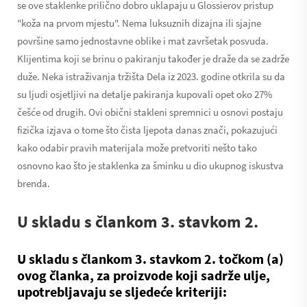
se ove staklenke prilično dobro uklapaju u Glossierov pristup
"koža na prvom mjestu". Nema luksuznih dizajna ili sjajne
površine samo jednostavne oblike i mat završetak posvuda.
Klijentima koji se brinu o pakiranju također je draže da se zadrže
duže. Neka istraživanja tržišta Dela iz 2023. godine otkrila su da
su ljudi osjetljivi na detalje pakiranja kupovali opet oko 27%
češće od drugih. Ovi obični stakleni spremnici u osnovi postaju
fizička izjava o tome što čista ljepota danas znači, pokazujući
kako odabir pravih materijala može pretvoriti nešto tako
osnovno kao što je staklenka za šminku u dio ukupnog iskustva
brenda.
U skladu s člankom 3. stavkom 2.
U skladu s člankom 3. stavkom 2. točkom (a)
ovog članka, za proizvode koji sadrže ulje,
upotrebljavaju se sljedeće kriteriji: