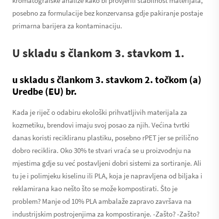
kromatografske analize kako bi provjerili stabilnost materijala,
posebno za formulacije bez konzervansa gdje pakiranje postaje
primarna barijera za kontaminaciju.
U skladu s člankom 3. stavkom 1.
u skladu s člankom 3. stavkom 2. točkom (a)
Uredbe (EU) br.
Kada je riječ o odabiru ekološki prihvatljivih materijala za
kozmetiku, brendovi imaju svoj posao za njih. Većina tvrtki
danas koristi recikliranu plastiku, posebno rPET jer se prilično
dobro reciklira. Oko 30% te stvari vraća se u proizvodnju na
mjestima gdje su već postavljeni dobri sistemi za sortiranje. Ali
tu je i polimjeku kiselinu ili PLA, koja je napravljena od biljaka i
reklamirana kao nešto što se može kompostirati. Što je
problem? Manje od 10% PLA ambalaže zapravo završava na
industrijskim postrojenjima za kompostiranje. -Zašto? -Zašto?