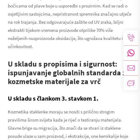
bočicama od plave boje u usporedbi s prozirnim. Kad se radi o
osjetljivim sastojcima, nepristranost spremnika značajno utječe
na rok trajanja. Bez odgovarajuće zaštite od UV zraka, biljni
ekstrakti tijekom vremena proizvode otprilike 70% više
neželjenih nusproizvoda oksidacije, što ugrožava kvalitetu i
učinkovitost.
U skladu s propisima i sigurnost:
ispunjavanje globalnih standarda za
kozmetske materijale za vrč
U skladu s člankom 3. stavkom 1.
Kozmetika staklenke moraju se nositi s prilično strogim
pravilima širom svijeta kada je riječ o testiranju materijala.
Glavne brige su migracija, što znači da se stvari iz staklene
posude ulaze u sam proizvod, i ekstrakcije, one kemikalije koje