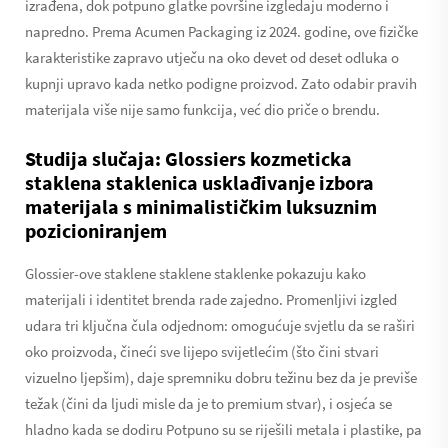
izrađena, dok potpuno glatke površine izgledaju moderno i
napredno. Prema Acumen Packaging iz 2024. godine, ove fizičke
karakteristike zapravo utječu na oko devet od deset odluka o
kupnji upravo kada netko podigne proizvod. Zato odabir pravih
materijala više nije samo funkcija, već dio priče o brendu.
Studija slučaja: Glossiers kozmeticka
staklena staklenica usklađivanje izbora
materijala s minimalističkim luksuznim
pozicioniranjem
Glossier-ove staklene staklene staklenke pokazuju kako
materijali i identitet brenda rade zajedno. Promenljivi izgled
udara tri ključna čula odjednom: omogućuje svjetlu da se raširi
oko proizvoda, čineći sve lijepo svijetlećim (što čini stvari
vizuelno ljepšim), daje spremniku dobru težinu bez da je previše
težak (čini da ljudi misle da je to premium stvar), i osjeća se
hladno kada se dodiru Potpuno su se riješili metala i plastike, pa