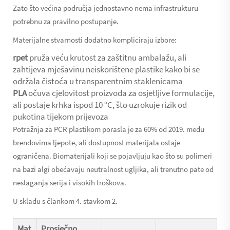
Zato što većina područja jednostavno nema infrastrukturu
potrebnu za pravilno postupanje.
Materijalne stvarnosti dodatno kompliciraju izbore:
rpet
pruža veću krutost za zaštitnu ambalažu, ali
zahtijeva mješavinu neiskorištene plastike kako bi se
održala čistoća u transparentnim staklenicama
PLA
očuva cjelovitost proizvoda za osjetljive formulacije,
ali postaje krhka ispod 10 °C, što uzrokuje rizik od
pukotina tijekom prijevoza
Potražnja za PCR plastikom porasla je za 60% od 2019. među
brendovima ljepote, ali dostupnost materijala ostaje
ograničena. Biomaterijali koji se pojavljuju kao što su polimeri
na bazi algi obećavaju neutralnost ugljika, ali trenutno pate od
neslaganja serija i visokih troškova.
U skladu s člankom 4. stavkom 2.
Mat
Prosječno.