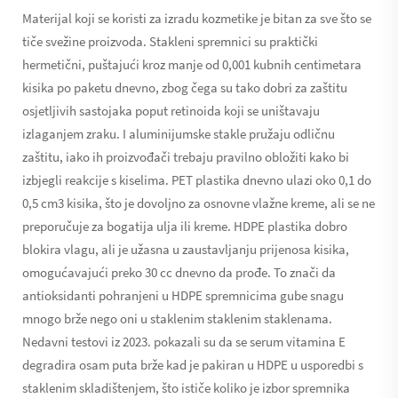
Materijal koji se koristi za izradu kozmetike je bitan za sve što se
tiče svežine proizvoda. Stakleni spremnici su praktički
hermetični, puštajući kroz manje od 0,001 kubnih centimetara
kisika po paketu dnevno, zbog čega su tako dobri za zaštitu
osjetljivih sastojaka poput retinoida koji se uništavaju
izlaganjem zraku. I aluminijumske stakle pružaju odličnu
zaštitu, iako ih proizvođači trebaju pravilno obložiti kako bi
izbjegli reakcije s kiselima. PET plastika dnevno ulazi oko 0,1 do
0,5 cm3 kisika, što je dovoljno za osnovne vlažne kreme, ali se ne
preporučuje za bogatija ulja ili kreme. HDPE plastika dobro
blokira vlagu, ali je užasna u zaustavljanju prijenosa kisika,
omogućavajući preko 30 cc dnevno da prođe. To znači da
antioksidanti pohranjeni u HDPE spremnicima gube snagu
mnogo brže nego oni u staklenim staklenim staklenama.
Nedavni testovi iz 2023. pokazali su da se serum vitamina E
degradira osam puta brže kad je pakiran u HDPE u usporedbi s
staklenim skladištenjem, što ističe koliko je izbor spremnika