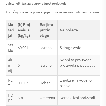
zaista kritičan za dugovječnost proizvoda.
U slučaju da se ne primjenjuje, to se može smatrati neispravnim.
Ma
(b) Broj
Barijera
teri
emisija
protiv
Najbolje za
jal
(kg/kg)
vlage
Sta
<0.001
Izvrsno
S druge vrste
klo
Alu
Skloni za proizvodnju
mi
0
Izvrsno
proizvoda iz poglavlja
nij
II.
PE
Emulzije na vodenoj
0.1–0.5
Dobar
T
osnovi
HD
30+
Umerena
Nereaktivni proizvodi
PE