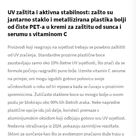
UV zaštita i aktivna stabilnost: zašto su
jantarno staklo i metallizirana plastika bolji
od čiste PET-a u kremi za zaštitu od sunca i
serumu s vitaminom C
Proizvodi koji reagiraju na svjetlost trebaju se posebno zaštititi
od UV zračenja. Standardne prozirne plastične boce
zaustavljaju samo oko 10% štetne UV svjetlosti, što znači da se
formule počinju razgraditi puno brže. Uzmite vitamin C serume
na primjer, oni mogu izgubiti gotovo polovicu svoje
učinkovitosti u roku od tri mjeseca kada se čuvaju u prozirnim
spremnicima. Žutičaste staklene boce su mnogo bolje u ovom
poslu jer blokiraju oko 90% tih štetnih zraka. Neke napredne
plastične opcije idu još dalje, koristeći premaze s
aluminijumskim oksidom koji odbijaju gotovo svu UV svjetlost.
Nedavna istraživanja iz 2024. pokazuju zanimljive rezultate.
Skloni za sunčanje kao što je avobenzon značajno duže traju u