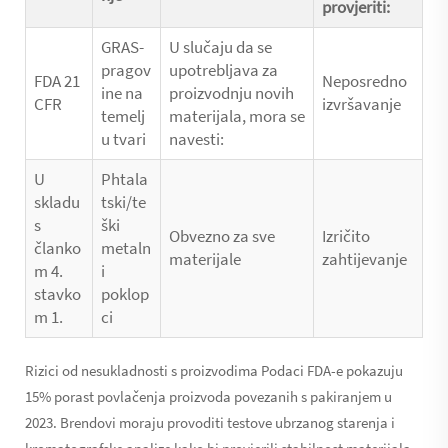
provjeriti:
GRAS-
U slučaju da se
pragov
upotrebljava za
FDA 21
Neposredno
ine na
proizvodnju novih
CFR
izvršavanje
temelj
materijala, mora se
u tvari
navesti:
U
Phtala
skladu
tski/te
s
ški
Obvezno za sve
Izričito
članko
metaln
materijale
zahtijevanje
m 4.
i
stavko
poklop
m 1.
ci
Rizici od nesukladnosti s proizvodima Podaci FDA-e pokazuju
15% porast povlačenja proizvoda povezanih s pakiranjem u
2023. Brendovi moraju provoditi testove ubrzanog starenja i