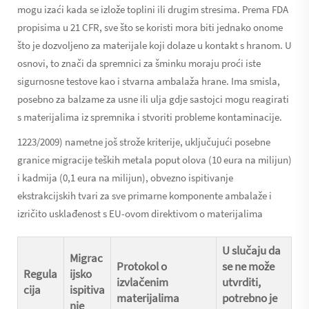
mogu izaći kada se izlože toplini ili drugim stresima. Prema FDA
propisima u 21 CFR, sve što se koristi mora biti jednako onome
što je dozvoljeno za materijale koji dolaze u kontakt s hranom. U
osnovi, to znači da spremnici za šminku moraju proći iste
sigurnosne testove kao i stvarna ambalaža hrane. Ima smisla,
posebno za balzame za usne ili ulja gdje sastojci mogu reagirati
s materijalima iz spremnika i stvoriti probleme kontaminacije.
1223/2009) nametne još strože kriterije, uključujući posebne
granice migracije teških metala poput olova (10 eura na milijun)
i kadmija (0,1 eura na milijun), obvezno ispitivanje
ekstrakcijskih tvari za sve primarne komponente ambalaže i
izričito usklađenost s EU-ovom direktivom o materijalima
U slučaju da
Migrac
Protokol o
se ne može
Regula
ijsko
izvlačenim
utvrditi,
cija
ispitiva
materijalima
potrebno je
nje