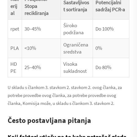
Sastavljivos
Potencijalni
erij
Stopa
t sortiranja
sadržaj PCR-a
al
recikliranja
Široko
rpet
30–45%
Do 100%
podržana
Ograničena
PLA
<10%
0%
sredstva
HD
Visoka
25–40%
Do 80%
PE
sukladnost
U skladu s člankom 3. stavkom 2. stavkom 2. ovog članka, za
potrebe provedbe ovog članka, za potrebe provedbe ovog
članka, Komisija može, u skladu s člankom 3. stavkom 2.
Često postavljana pitanja
Koji faktori utječu na to kako potrošač gleda