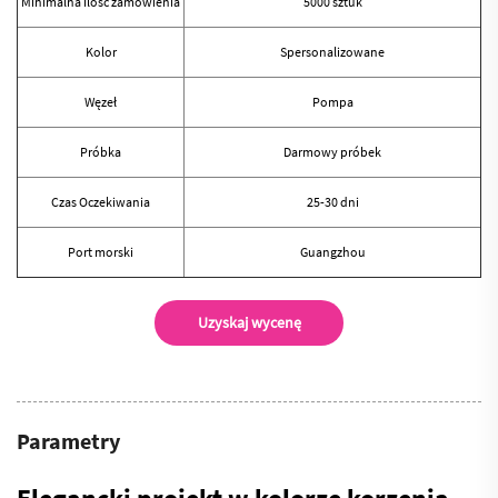
Minimalna ilość zamówienia
5000 sztuk
Kolor
Spersonalizowane
Węzeł
Pompa
Próbka
Darmowy próbek
Czas Oczekiwania
25-30 dni
Port morski
Guangzhou
Uzyskaj wycenę
Parametry