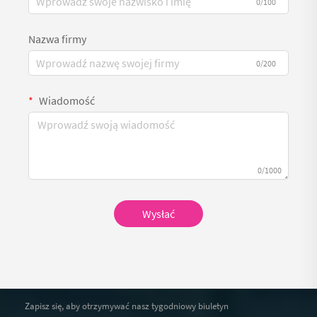
0/100
Nazwa firmy
0/200
Wiadomość
0/1000
Wysłać
Zapisz się, aby otrzymywać nasz tygodniowy biuletyn