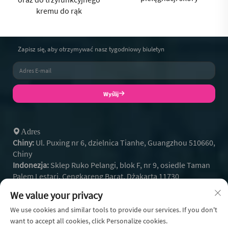
kremu do rąk
Zapisz się, aby otrzymywać nasz tygodniowy biuletyn
Wyślij
Adres
Chiny:
Ul. Puxing nr 6, dzielnica Tianhe, Guangzhou 510660,
Chiny
Indonezja:
Sklep Ruko Pelangi, blok F, nr 9, osiedle Taman
Palem Lestari, Cengkareng Barat, Dżakarta 11730
+86- 13128608159
/ / telefon:
We value your privacy
+62 812-9504-2586
Whatsapp:
[email protected]
We use cookies and similar tools to provide our services. If you don't
E-mail:
want to accept all cookies, click Personalize cookies.