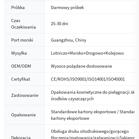
Próbka
Darmowy próbek
Czas
25-30 dni
Oczekiwania
Port morski
Guangzhou, Chiny
Wysyłka
Lotniczo+Morsko+Drogowo+Kolejowo
OEM/ODM
Wysoce pożądane dostosowane
Certyfikat
CE/ROHS/ISO9001/ISO14001/ISO45001
Opakowania kosmetyczne do pielęgnacji skóry
Zastosowanie
środków czyszczących
Standardowe kartony eksportowe / Standar
Opakowanie
kartony eksportowe
Obsługa druku sitodrukowego/gorącego
Dekoracja
tłoczenia/matowania/galwanizacji/lakierow