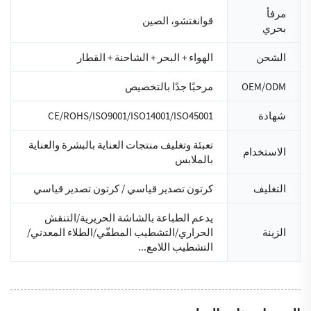
مرفأ
قوانغتشو، الصين
بحري
الشحن
الهواء + البحر + الشاحنة + القطار
OEM/ODM
مرحبًا جدًا بالتخصيص
شهادة
CE/ROHS/ISO9001/ISO14001/ISO45001
تعبئة وتغليف منتجات العناية بالبشرة والعناية
الاستخدام
بالملابس
التغليف
كرتون تصدير قياسي / كرتون تصدير قياسي
يدعم الطباعة بالشاشة الحريرية/التنقش
الزينة
الحراري/التشطيب المطفّي/الطلاء المعدني/
التشطيب اللامع...