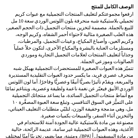
الوصف الكامل للمنتج
ارفعوا مجموعتكم لتغليف المنتجات التجميلية مع عبوات كريم
تجميلي بلاستيكية شبه منحرفة بلون اللوتس الوردي سعة 10 مل
للبيع بالجملة. مصممة لتخزين منتجات التجميل ذات الحجم الصغير،
هذه العلب الصغيرة مثالية لاحتواء أحمر الشفاه، وكريم الوجه،
وكريم العين، وأصباغ المكياج، وعينات التجميل، والمرطبات،
ومستلزمات العناية بالبشرة والمكياج الأخرى، لتكون حلاً عملياً
وجذاباً لتغليف المنتجات لعلامات التجميل التجارية وموردي
الصالونات وموزعي الجملة.
تتميّز هذه العبوات الصغيرة للمستحضرات التجميلية بهيكل شبه
منحرف عصري فريد، ما يكسر حدود العبوات التقليدية المستديرة
والمربعة، ويقدّم تأثيرًا بصريًّا أنيقًا وعصريًّا وفاخرًا. أما لون اللوتس
الوردي الأنيق فيعبّر عن نغمة ناعمة ولطيفة وعصرية، ويتناغم تمامًا
مع أنماط منتجات التجميل السائدة، ما يساعد منتجاتك التجميلية
على التميُّز في السوق التنافسي. وتبلغ سعة العبوة المصغَّرة ١٠
مل، وهي مدمجة وخفيفة الوزن، لتلبّي متطلبات التغليف العيناتي،
والتخزين أثناء السفر، والمبيعات بكميات صغيرة.
مصنوعة من مادة بلاستيكية عالية الجودة آمنة للاستخدام في
الأغذية، وهذه العبوات التجميلية غير سامة، عديمة الرائحة، خالية
من مادة البيسفينول أ (BPA)، ومتينة، مما يضمن تخزينًا آمنًا لمختلف