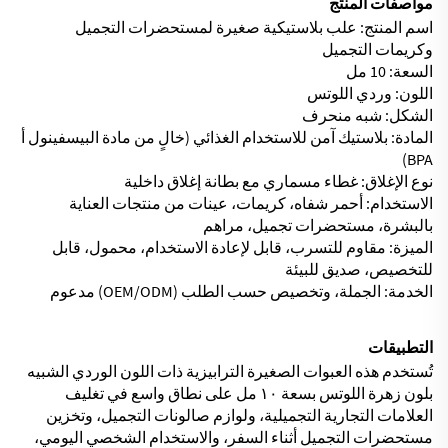
مواصفات المنتج
اسم المنتج: علب بلاستيكية صغيرة لمستحضرات التجميل
وكريمات التجميل
السعة: 10 مل
اللون: وردي اللوتس
الشكل: شبه منحرف
المادة: بلاستيك آمن للاستخدام الغذائي (خالٍ من مادة البيسفينول أ
BPA)
نوع الإغلاق: غطاء مسماري مع بطانة إغلاق داخلية
الاستخدام: أحمر شفاه، كريمات، عينات من منتجات العناية
بالبشرة، مستحضرات تجميل، مراهم
الميزة: مقاوم للتسرب، قابل لإعادة الاستخدام، محمول، قابل
للتخصيص، صديق للبيئة
الخدمة: الجملة، وتخصيص حسب الطلب (OEM/ODM) مدعوم
التطبيقات
تُستخدم هذه العبوات الصغيرة الترابيزية ذات اللون الوردي الشبيه
بلون زهرة اللوتس بسعة ١٠ مل على نطاق واسع في تغليف
العلامات التجارية التجميلية، ولوازم صالونات التجميل، وتخزين
مستحضرات التجميل أثناء السفر، والاستخدام الشخصي اليومي،