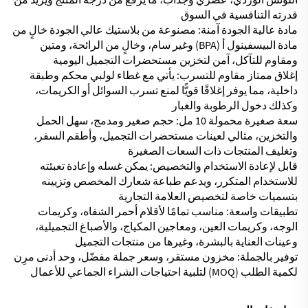
قدرته التنافسية في السوق
مادة عالية الجودة آمنة: مصنوعة من بلاستيك عالي الجودة خالٍ من
مادة البيسفينول أ (BPA) وغير سام، وخالٍ من الرائحة، ومتين
ومقاوم للتآكل، آمن لتخزين مستحضرات التجميل اليومية
إغلاق ممتاز مقاوم للتسرب: يأتي مع غطاء لولبي محكم وطبقة
داخلية، مما يوفر إغلاقًا قويًّا لمنع تسرب السوائل أو الكريمات،
وكذلك دخول الرطوبة والغبار
سعة صغيرة محمولة 10 مل: حجم صغير ومدمج، سهل الحمل
والتخزين، مثالي لعينات مستحضرات التجميل، وأطقم السفر،
وتغليف المنتجات ذات السعات الصغيرة
قابل لإعادة الاستخدام والتخصيص: يمكن غسله وإعادة تعبئته
للاستخدام المتكرر، ويدعم طباعة شعارك المخصص وتزيينه
بتسميات خاصة لتخصيص العلامة التجارية
تطبيقات واسعة: مناسب تمامًا لأقلام أحمر الشفاه، وكريمات
الوجه، وكريمات العين، ومعاجين المكياج، والأصباغ التجميلية،
وعينات العناية بالبشرة، وغيرها من منتجات التجميل
توفير بالجملة: مخزون مستقر، وسعر جملة مفضّل، وحد أدنى مرِن
لكمية الطلب (MOQ) لتلبية احتياجات الشراء الجماعي للأعمال