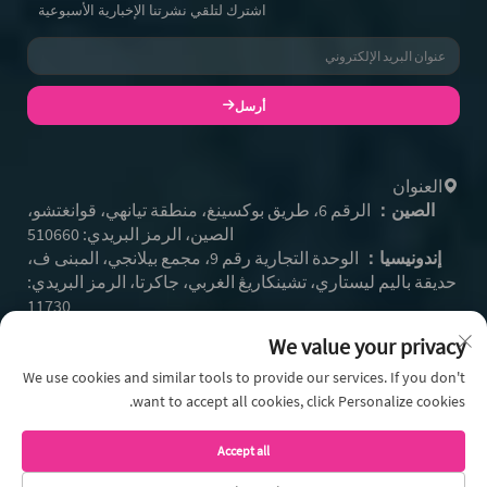
اشترك لتلقي نشرتنا الإخبارية الأسبوعية
أرسل
العنوان
الصين：
الرقم 6، طريق بوكسينغ، منطقة تيانهي، قوانغتشو،
الصين، الرمز البريدي: 510660
إندونيسيا：
الوحدة التجارية رقم 9، مجمع بيلانجي، المبنى ف،
حديقة باليم ليستاري، تشينكاريڠ الغربي، جاكرتا، الرمز البريدي:
11730
+86- 13128608159
الهاتف:
We value your privacy
+62 812-9504-2586
واتساب:
[email protected]
We use cookies and similar tools to provide our services. If you don't
البريد الإلكتروني:
want to accept all cookies, click Personalize cookies.
Accept all