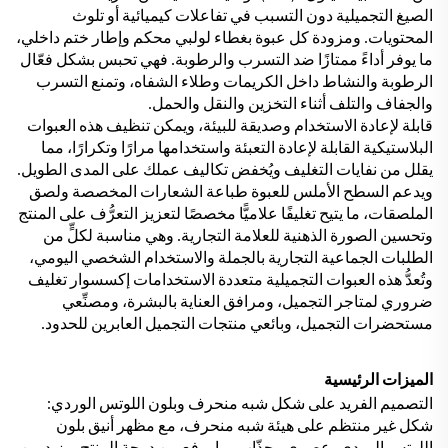
الصيغ التجميلية دون التسبب في تفاعلات كيميائية أو تلوث
المحتويات. ومزودة كل عبوة بغطاء لولبي محكم وإطار ختم داخلي،
ما يوفر أداءً ممتازًا ضد التسرب والرطوبة. فهي تحبس بشكل فعّال
الرطوبة والنشاط داخل الكريمات وطلاء الشفاه، وتمنع التسرب
والجفاف والتلف أثناء التخزين والنقل والحمل.
قابلة لإعادة الاستخدام وصديقة للبيئة، ويمكن تنظيف هذه العبوات
البلاستيكية القابلة لإعادة التعبئة واستخدامها مرارًا وتكرارًا، مما
يقلل من نفايات التغليف ويُخفض تكاليف عملك على المدى الطويل.
ويدعم السطح الأملس للعبوة طباعة الشعارات المخصصة ولصق
الملصقات، ما يتيح تغليفًا علاميًّا مخصصًا لتعزيز التعرُّف على المنتج
وتحسين الصورة الذهنية للعلامة التجارية. وهي مناسبة لكلٍّ من
الطلبات الجماعية التجارية بالجملة والاستخدام الشخصي اليومي،
وتُعدُّ هذه العبوات التجميلية متعددة الاستخدامات إكسسوار تغليف
ضروري لمتاجر التجميل، ومرافق العناية بالبشرة، ومصنِّعي
مستحضرات التجميل، وبائعي منتجات التجميل العابرين للحدود.
الميزات الرئيسية
التصميم الفريد على شكل شبه منحرف وبلون اللوتس الوردي:
شكل غير منتظم على هيئة شبه منحرف، مع مظهر أنيق بلون
اللوتس الوردي، عصري وجذّاب، ما يرفع من درجة المنتج ويزيد من