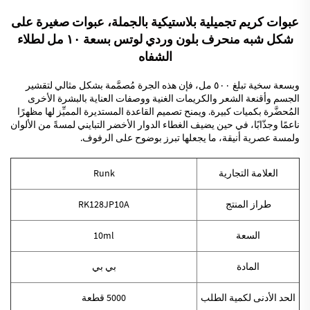
عبوات كريم تجميلية بلاستيكية بالجملة، عبوات صغيرة على
شكل شبه منحرف بلون وردي لوتس بسعة ١٠ مل لطلاء
الشفاه
وبسعة سخية تبلغ ٥٠٠ مل، فإن هذه الجرة مُصمَّمة بشكل مثالي لتقشير
الجسم وأقنعة الشعر والكريمات الغنية ووصفات العناية بالبشرة الأخرى
المُحضَّرة بكميات كبيرة. ويمنح تصميم القاعدة المستديرة المميِّز لها مظهرًا
ناعمًا وجذّابًا، في حين يضيف الغطاء الدوار الأخضر التبايني لمسةً من الألوان
ولمسة عصرية أنيقة، ما يجعلها تبرز بوضوح على الرفوف.
العلامة التجارية
Runk
طراز المنتج
RK128JP10A
السعة
10ml
المادة
بي بي
الحد الأدنى لكمية الطلب
5000 قطعة