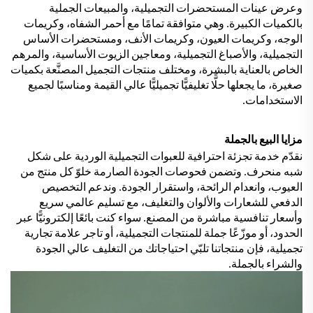
وعرض عينات المستحضرات التجميلية، والمبيعات الجملية
بالكميات الكبيرة. وهي متوافقة تمامًا مع أحمر الشفاه، وكريمات
الوجه، وكريمات العيون، وكريمات الأنف، ومستحضرات الأساس
التجميلية، والأصباغ التجميلية، ومعاجين الزيوت الأساسية، والمرهم
الخاص بالعناية بالبشرة، ومختلف منتجات التجميل المصنَّعة بكميات
صغيرة، ما يجعلها حلًّا تغليفيًّا تجميليًّا عالي القيمة ومناسبًا لجميع
الاستخدامات.
مزايا البيع بالجملة
نقدّم خدمة تجزئة احترافية للعبوات التجميلية الوردية على شكل
شبه منحرف. وتضمن فحوصات الجودة الصارمة خلوّ كل منتج من
العيوب، وانعدام الرائحة، واستقرار الجودة. وندعم التخصيص
الدفعي للشعارات والألوان والتغليف، مع تسليم عالمي سريع
وأسعار تنافسية مباشرة من المصنع. سواء كنت بائعًا إلكترونيًّا عبر
الحدود، أو موزّعًا جملة للمنتجات التجميلية، أو تاجر علامة تجارية
تجميلية، فإن منتجاتنا تلبّي احتياجاتك من التغليف عالي الجودة
والشراء بالجملة.