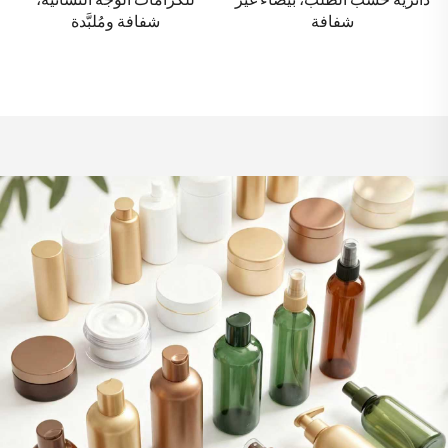
شفافة ومُلبَّدة
إيثيلين تيريفثاليت (PET) اللون
البني بسعة ٢٠٠ مل، مع شهادة
الأيزو