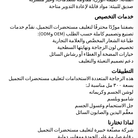
صديق للبيئة: مواد قابلة لإعادة التدوير متاحة
خدمات التخصيص
بصفتنا مورِّدًا محترفًا لتغليف مستحضرات التجميل، نقدِّم خدمات
تصنيع وتصميم كاملة حسب الطلب (OEM وODM):
طباعة الشعار المخصَّص والعلامة التجارية
تخصيص لون الزجاجة ونهايتها السطحية
خيارات المضخة أو الغطاء أو رشاش السائل
دعم تصميم التعبئة والتغليف
التطبيقات
هذه الزجاجة المتعددة الاستخدامات لتغليف مستحضرات التجميل
بسعة ٣٠٠ مل مناسبة لـ:
لوشن الجسم وكريماته
شامبو وبلسم
جل الاستحمام وغسول الجسم
معقِّم اليدين والصابون السائل
لماذا تختارنا
شركة مصنِّعة خبيرة لتغليف مستحضرات التجميل
رقابة صارمة على الجودة ومعايير دولية