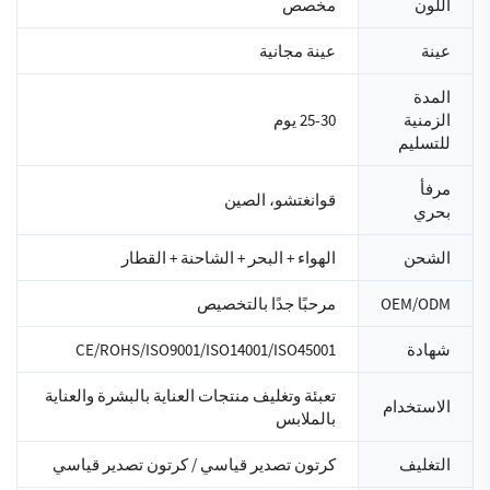
اللون
مخصص
عينة
عينة مجانية
المدة
الزمنية
25-30 يوم
للتسليم
مرفأ
قوانغتشو، الصين
بحري
الشحن
الهواء + البحر + الشاحنة + القطار
OEM/ODM
مرحبًا جدًا بالتخصيص
شهادة
CE/ROHS/ISO9001/ISO14001/ISO45001
تعبئة وتغليف منتجات العناية بالبشرة والعناية
الاستخدام
بالملابس
التغليف
كرتون تصدير قياسي / كرتون تصدير قياسي