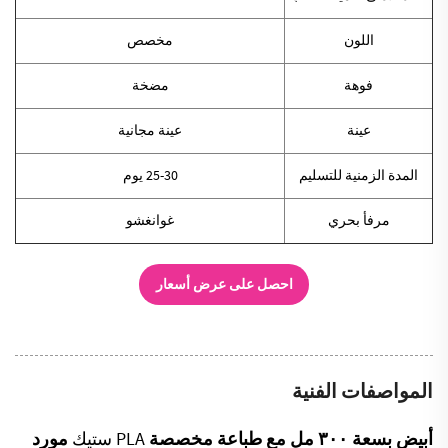
اللون
مخصص
فوهة
مضخة
عينة
عينة مجانية
المدة الزمنية للتسليم
25-30 يوم
مرفأ بحري
غوانغشو
احصل على عرض أسعار
المواصفات الفنية
أبيض بسعة ٣٠٠ مل مع طباعة مخصصة
PLA
ستيك
مورد