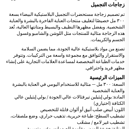
زجاجات التجميل
تم تصميم زجاجة مستحضرات التجميل البلاستيكية البيضاء بسعة
٣٠٠ مل خصيصًا لتغليف منتجات العناية الفاخرة بالبشرة والعناية
الشخصية. وبفضل مظهرها النظيف والبسيط ومتانتها العالية، تُعد
هذه الزجاجة مثالية للمنتجات مثل اللوشن والشامبو وغسول
الجسم والكريمات.
تصنع من مواد بلاستيكية عالية الجودة، مما يضمن السلامة
والاستقرار والتوافق مع مجموعة واسعة من التركيبات. وتتوفر
خدمات الطباعة المخصصة لمساعدة العلامات التجارية على إنشاء
مظهر فريد واحترافي.
الميزات الرئيسية
السعة: ٣٠٠ مل — مثالية للاستخدام اليومي في العناية بالبشرة
والعناية الشخصية
المادة: بولي إيثيلين تيرفثالات عالي الجودة / بولي إيثيلين عالي
الكثافة (اختياري)
اللون: أبيض صلب أنيق أو ألوان قابلة للتخصيص
تشطيب السطح: طباعة حريرية، تذهيب حراري، وضع ملصقات،
تشطيب غير لامع / مشعّب
المتانة: خفيفة الوزن، مقاومة للصدمات، وغير متسربة