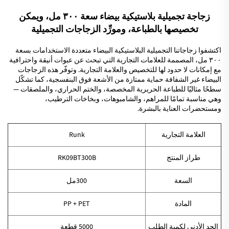
زجاجة تجميلية بلاستيكية بيضاء سعة ٣٠٠ مل، ويمكن
تخصيصها بالطباعة، ومورِّد الزجاجات التجميلية
اكتشفوا زجاجاتنا التجميلية البلاستيكية البيضاء متعددة الاستخدامات بسعة
٣٠٠ مل، المصممة للعلامات التجارية التي تبحث عن عبوات أنيقة واحترافية
مع إمكانات لا حدود لها للتخصيص والعلامة التجارية. وتوفّر هذه الزجاجات
البيضاء غير الشفافة حماية ممتازة من الأشعة فوق البنفسجية، كما تشكّل
سطحًا مثاليًا للطباعة الحريرية المخصصة، والختم الحراري، والملصقات —
وهي مناسبة تمامًا للمراهم، والشامبوهات، وبخاخات الترطيب،
ومستحضرات العناية بالبشرة.
العلامة التجارية
Runk
طراز المنتج
RK09BT300B
السعة
300مل
المادة
PP + PET
الحد الأدنى لكمية الطلب
5000 قطعة