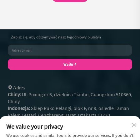
Zapisz się, aby otrzymywać nasz tygodniowy biuletyn
Wyślij
Adres
Chiny:
Ul. Puxing nr 6, dzielnica Tianhe, Guangzhou 510660,
Chiny
Indonezja:
Sklep Ruko Pelangi, blok F, nr 9, osiedle Taman
Palem Lestari, Cengkareng Barat, Dżakarta 11730
+86- 13128608159
/ / telefon:
We value your privacy
+62 812-9504-2586
Whatsapp:
[email protected]
We use cookies and similar tools to provide our services. If you don't
E-mail: