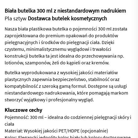
Biała butelka 300 ml z niestandardowym nadrukiem
Pla
sztyw
Dostawca butelek kosmetycznych
Nasza biała plastikowa butelka o pojemności 300 ml została
zaprojektowana do premium opakowań do produktów
pielęgnacyjnych i środków do pielęgnacji ciała. Dzięki
czystemu, minimalistycznemu wyglądowi i trwałości
konstrukcji butelka ta jest idealna do przechowywania np.
lotionów, szamponów, żeli do kąpieli oraz kremów.
Butelka wyprodukowana z wysokiej jakości materiałów
plastycznych zapewnia bezpieczeństwo, stabilność oraz
kompatybilność z szeroką gamą formuł. Dostępne są usługi
niestandardowego nadrukowania, które pomagają markom
stworzyć wyjątkowy i profesjonalny wygląd.
Kluczowe cechy
Pojemność: 300 ml – idealna do codziennej pielęgnacji skóry i
ciała
Materiał: Wysokiej jakości PET/HDPE (opcjonalnie)
Kolor: Elegancki jednolity kolor biały lub kolory dostosowane