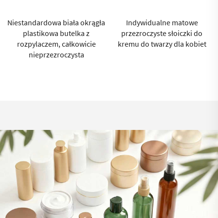
ła
Indywidualne matowe
Brązowa butelka z PET o
przezroczyste słoiczki do
pojemności 200 ml do
kremu do twarzy dla kobiet
kosmetyków i pielęgnacji
skóry z certyfikatem ISO