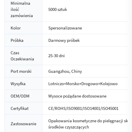
Minimalna
ilość
5000 sztuk
zamówienia
Kolor
Spersonalizowane
Próbka
Darmowy próbek
Czas
25-30 dni
Oczekiwania
Port morski
Guangzhou, Chiny
Wysyłka
Lotniczo+Morsko+Drogowo+Kolejowo
OEM/ODM
Wysoce pożądane dostosowane
Certyfikat
CE/ROHS/ISO9001/ISO14001/ISO45001
Opakowania kosmetyczne do pielęgnacji skóry
Zastosowanie
środków czyszczących