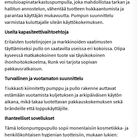
emulsioapinatarkastuspumpulla, joka mahdollistaa tarkan ja
hallitun annostelun, vähentää tuotteen hukkaantumista ja
parantaa käyttäjän mukavuutta. Pumpun suunnittelu
varmistaa kuluttajalle sileän käyttökokemuksen.
Useita kapasiteettivaihtoehtoja
Erilaisten tuotelinjojen ja markkinoiden vaatimusten
täyttämiseksi pullo on saatavilla useissa eri kokoissa. Olipa
kyseessä matkakokoinen tuote vai täysikokoinen
ihonhoitokokoelma, Runk voi tarjota sopivan
pakkausratkaisun.
Turvallinen ja vuotamaton suunnittelu
Tiukkasti kiinnitetty pumppu ja pullo rakenne auttavat
estämään vuotamista kuljetuksen ja arkipäiväisen käytön
aikana, mikä takaa luotettavan pakkauskokemuksen sekä
brändeille että loppukäyttäjille.
Ihanteelliset sovellukset
Tämä lotionpumppupullo sopii monenlaisiin kosmetiikka- ja
henkilökohtaisen hygienian tuotteisiin, mukaan lukien: