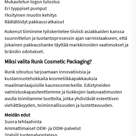
Mukautetun logon tulostus
Eri tyyppiset pumput
Yksityinen muotin kehitys
Räätälöidyt pakkausratkaisut
Kokenut tiimimme työskentelee tiiviisti asiakkaiden kanssa
suunnittelun ja tuotantoprosessin ajan varmistaakseen, että
jokainen pakkaushanke täyttää markkinoiden vaatimukset ja
brändin odotukset.
Miksi valita Runk Cosmetic Packaging?
Runk sitoutuu tarjoamaan innovatiivisia ja
kustannustehokkaita kosmetiikkapakkauksia
maailmanlaajuisille kauneusmerkeille. Edistyneiden
valmistuskapasiteettiemme ja tiukkojen laatuvaatimusten
avulla toimitamme tuotteita, jotka yhdistävät esteettisen
viehättävyyden, toiminnallisuuden ja luotettavuuden.
Meidän edut
Suora tehtaahinta
Ammattimaiset OEM- ja ODM-palvelut
Stabiili tuotepalvontataso