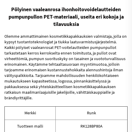
Pölyinen vaaleanrosa ihonhoitovoidelautteiden
pumpunpullon PET-materiaali, useita eri kokoja ja
tilavuuksia
Olemme ammattimainen kosmetiikkapakkauksien valmistaja, jolla on
kypsyt tuotantoteknologiat ja tiukka laatuvarmistusjärjestelmä.
Kaikki pölyiset vaaleanrosat PET-voitelautteiden pumpunpullot
tarkastetaan kerros kerrokselta ennen toimitusta, ja pullot ovat
virheettömiä, pumpun suorituskyky on tasainen ja vuototurvallisuus
erinomainen. Käytämme tehtaaltasuoraan myyntimuotoa, jolloin
tarjoamme erinomaisen kustannustehokkaita alennushintoja ilman
välityspalkkioita. Tarjoamme mahdollisuuden henkilökohtaiseen
mukautukseen kapasiteetissa, logossa, pinnankäsittelyssä ja
pakkauksessa sekä yhteiskäsitteellisen kosmetiikkapakkauksen
ratkaisun maailmanlaajuisille jakelijoille, vähittäiskauppiaille ja
brändiyrittäjille.
Merkki
Runk
Tuotteen malli
RK128BP80A