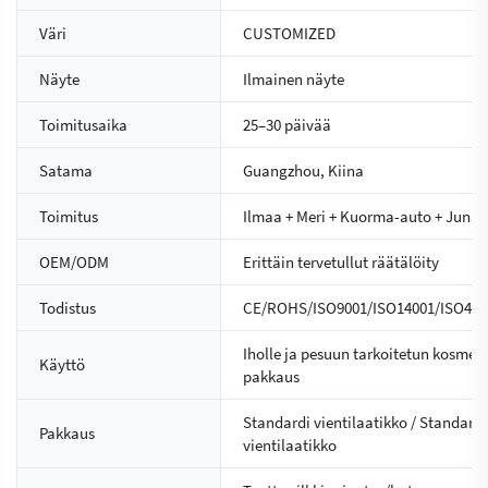
Väri
CUSTOMIZED
Näyte
Ilmainen näyte
Toimitusaika
25–30 päivää
Satama
Guangzhou, Kiina
Toimitus
Ilmaa + Meri + Kuorma-auto + Juna
OEM/ODM
Erittäin tervetullut räätälöity
Todistus
CE/ROHS/ISO9001/ISO14001/ISO450
Iholle ja pesuun tarkoitetun kosmeti
Käyttö
pakkaus
Standardi vientilaatikko / Standardi
Pakkaus
vientilaatikko