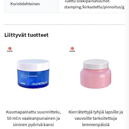
Tuettu silkkipainatus/hot-
Koristelehteinen
stamping/kirkastettu/pinnoitus/glos
Liittyvät tuotteet
Kuumapainattu suunnittelu,
Kierrätettyjä tyhjiä lapsille ja
50 ml:n vaaleanpunainen ja
vauvoille tarkoitettuja
sininen pyörivä kansi
lemmenpäisiä