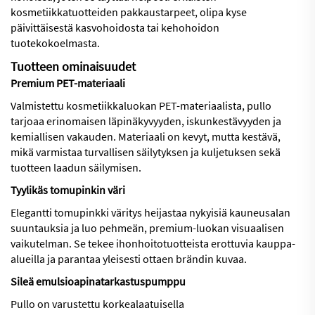
kosmetiikkatuotteiden pakkaustarpeet, olipa kyse
päivittäisestä kasvohoidosta tai kehohoidon
tuotekokoelmasta.
Tuotteen ominaisuudet
Premium PET-materiaali
Valmistettu kosmetiikkaluokan PET-materiaalista, pullo
tarjoaa erinomaisen läpinäkyvyyden, iskunkestävyyden ja
kemiallisen vakauden. Materiaali on kevyt, mutta kestävä,
mikä varmistaa turvallisen säilytyksen ja kuljetuksen sekä
tuotteen laadun säilymisen.
Tyylikäs tomupinkin väri
Elegantti tomupinkki väritys heijastaa nykyisiä kauneusalan
suuntauksia ja luo pehmeän, premium-luokan visuaalisen
vaikutelman. Se tekee ihonhoitotuotteista erottuvia kauppa-
alueilla ja parantaa yleisesti ottaen brändin kuvaa.
Sileä emulsioapinatarkastuspumppu
Pullo on varustettu korkealaatuisella