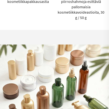
kosmetiikkapakkausastia
piirroshahmoja esittäviä
pallomaisia
kosmetiikkavoideastioita, 30
g / 50 g