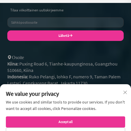
Tilaa viikoittainen uutiskirjeemme
Lähetä
Osoite
Kiina:
Puxing Road 6, Tianhe-kaupunginosa, Guangzhou
510660, Kiina
Indonesia:
Ruko Pelangi, lohko F, numero 9, Taman Palem
Lestari, Cengkareng Barat, Jakarta 11730
+86- 13128608159
Puhelin:
We value your privacy
+62 812-9504-2586
Whatsapp:
[email protected]
We use cookies and similar tools to provide our services. If you don't
Sähköposti:
want to accept all cookies, click Personalize cookies.
Accept all