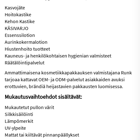
Kasvojäte
Hoitokastike
Kehon Kastike
KÄSIVARJO
Essenssilotion
Aurinkokermalotion
Hiustenhoito tuotteet
Kauneus- ja henkilökohtaisen hygienian valmisteet
Räätälöintipalvelut
Ammattimaisena kosmetiikkapakkauksen valmistajana Runk
tarjoaa kattavat OEM- ja ODM-palvelut asiakkaiden avuksi
erottuvien, brändiä heijastavien pakkausten luomisessa.
Mukautusvaihtoehdot sisältävät:
Mukautetut pullon värit
Silkkisäilöinti
Lämpömerkit
UV-ylpeite
Mattat tai kiiltävät pinnanpäällykset