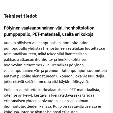
Tekniset tiedot
Pölyinen vaaleanpunainen väri, ihonhoitolotion
pumppupullo, PET-materiaali, useita eri kokoja
Runkin pölyisen vaaleanpunaisen ihonhoitolotion
pumppupullo yhdistää hienostuneen estetiikan luotettavaan
toiminnallisuuteen, mikä tekee siitä ihanteellisen
pakkausratkaisun ihonhoito- ja henkilökohtaisen
hyvinvoinnin tuotemerkille. Trendikäs pölyinen
vaaleanpunainen väri ja premium-lotionpumpun suunnittelu
antavat pulloille hienostuneen ulkonäön, joka vie kuluttajia,
jotka etsivät sekä kauneutta että käytännöllisyyttä.
Pullo on valmistettu korkealaatuisesta PET-materiaalista,
joten se on kevyt, kestävä ja kierrätettävä sekä tarjoaa
erinomaisen yhteensopivuuden laajan valikoiman
ihonhoitotuotteiden kanssa. Pullo on saatavilla useissa eri
kokoissa, joten se täyttää helposti erilaisten