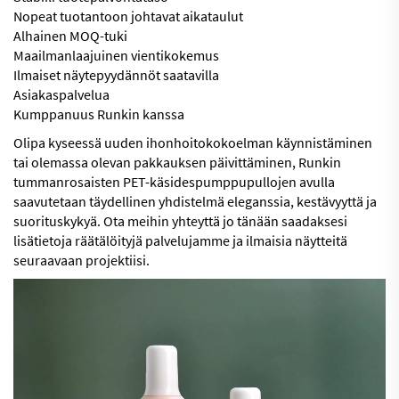
Nopeat tuotantoon johtavat aikataulut
Alhainen MOQ-tuki
Maailmanlaajuinen vientikokemus
Ilmaiset näytepyydännöt saatavilla
Asiakaspalvelua
Kumppanuus Runkin kanssa
Olipa kyseessä uuden ihonhoitokokoelman käynnistäminen
tai olemassa olevan pakkauksen päivittäminen, Runkin
tummanrosaisten PET-käsidespumppupullojen avulla
saavutetaan täydellinen yhdistelmä eleganssia, kestävyyttä ja
suorituskykyä. Ota meihin yhteyttä jo tänään saadaksesi
lisätietoja räätälöityjä palvelujamme ja ilmaisia näytteitä
seuraavaan projektiisi.