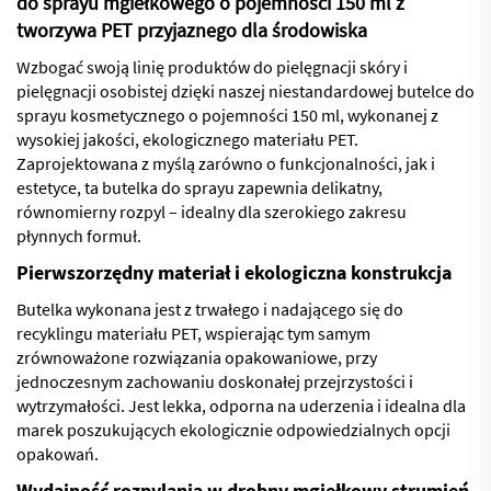
do sprayu mgiełkowego o pojemności 150 ml z
tworzywa PET przyjaznego dla środowiska
Wzbogać swoją linię produktów do pielęgnacji skóry i
pielęgnacji osobistej dzięki naszej niestandardowej butelce do
sprayu kosmetycznego o pojemności 150 ml, wykonanej z
wysokiej jakości, ekologicznego materiału PET.
Zaprojektowana z myślą zarówno o funkcjonalności, jak i
estetyce, ta butelka do sprayu zapewnia delikatny,
równomierny rozpyl – idealny dla szerokiego zakresu
płynnych formuł.
Pierwszorzędny materiał i ekologiczna konstrukcja
Butelka wykonana jest z trwałego i nadającego się do
recyklingu materiału PET, wspierając tym samym
zrównoważone rozwiązania opakowaniowe, przy
jednoczesnym zachowaniu doskonałej przejrzystości i
wytrzymałości. Jest lekka, odporna na uderzenia i idealna dla
marek poszukujących ekologicznie odpowiedzialnych opcji
opakowań.
Wydajność rozpylania w drobny mgiełkowy strumień