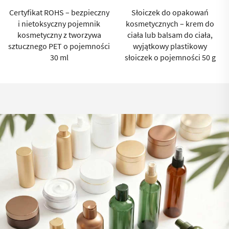
ny
Słoiczek do opakowań
Brązowa butelka z PET o
kosmetycznych – krem do
pojemności 200 ml do
ciała lub balsam do ciała,
kosmetyków i pielęgnacji
ci
wyjątkowy plastikowy
skóry z certyfikatem ISO
słoiczek o pojemności 50 g