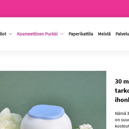
lot
Kosmeettinen Purkki
Paperikattila
Meistä
Palvelu
30 m
tark
ihon
Nämä 3
on suun
kosteut