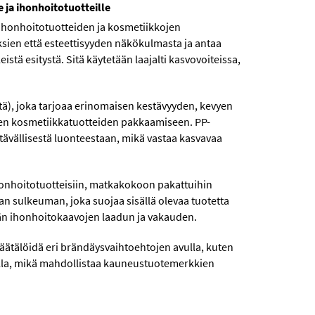
ja ihonhoitotuotteille
ihonhoitotuotteiden ja kosmetiikkojen
sien että esteettisyyden näkökulmasta ja antaa
tä esitystä. Sitä käytetään laajalti kasvovoiteissa,
tä), joka tarjoaa erinomaisen kestävyyden, kevyen
ien kosmetiikkatuotteiden pakkaamiseen. PP-
stävällisestä luonteestaan, mikä vastaa kasvavaa
 ihonhoitotuotteisiin, matkakokoon pakattuihin
van sulkeuman, joka suojaa sisällä olevaa tuotetta
mään ihonhoitokaavojen laadun ja vakauden.
äätälöidä eri brändäysvaihtoehtojen avulla, kuten
ksella, mikä mahdollistaa kauneustuotemerkkien