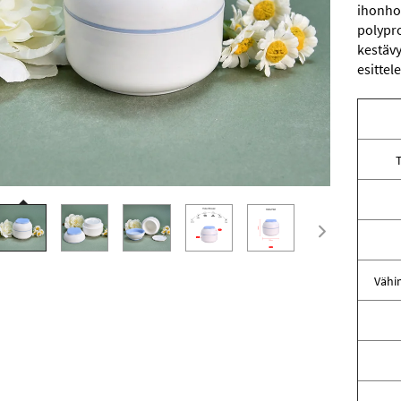
ihonhoi
polypro
kestävy
esittel
T
Vähi