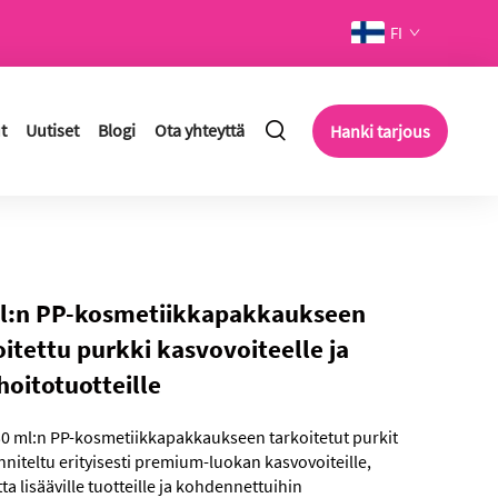
FI
t
Uutiset
Blogi
Ota yhteyttä
Hanki tarjous
l:n PP-kosmetiikkapakkaukseen
oitettu purkki kasvovoiteelle ja
hoitotuotteille
0 ml:n PP-kosmetiikkapakkaukseen tarkoitetut purkit
niteltu erityisesti premium-luokan kasvovoiteille,
ta lisääville tuotteille ja kohdennettuihin