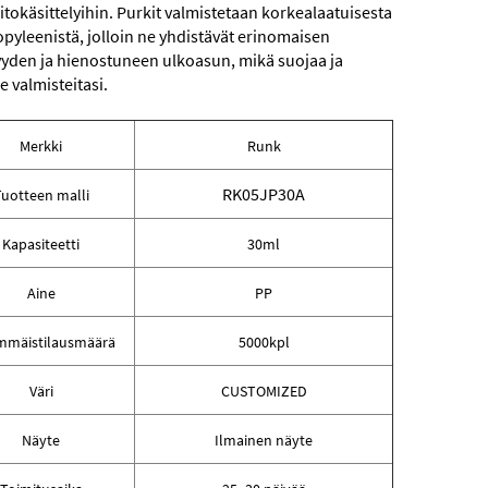
tokäsittelyihin. Purkit valmistetaan korkealaatuisesta
pyleenistä, jolloin ne yhdistävät erinomaisen
yden ja hienostuneen ulkoasun, mikä suojaa ja
ee valmisteitasi.
Merkki
Runk
RK05JP30A
uotteen malli
Kapasiteetti
30ml
Aine
PP
mmäistilausmäärä
5000kpl
Väri
CUSTOMIZED
Näyte
Ilmainen näyte