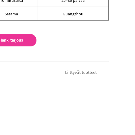
Toimitusaika
25–30 päivää
Satama
Guangzhou
Hanki tarjous
Liittyvät tuotteet