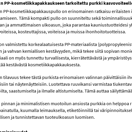
:n PP-kosmetiikkapakkaukseen tarkoitettu purkki kasvovoiteelle 
:n PP-kosmetiikkapakkauspullo on erinomainen ratkaisu erilaisten 
amiseen. Tämä kompakti pullo on suunniteltu sekä toiminnallisuuk
n ja ammattimaisen ulkoasun, joka parantaa kauniustuotteidesi yleis
oiteissa, kosteuttajissa, voiteissa ja muissa ihonhoitotuotteissa.
on valmistettu korkealaatuisesta PP-materiaalista (polypropyleenis
n ja vahvan kemiallisen kestävyyden, mikä tekee siitä sopivan mon
aali on myös tunnettu turvallisesta, kierrätettävästä ja ympäristöy
tää kestävästä kosmetiikkapakkauksesta.
n tilavuus tekee tästä purkista erinomaisen valinnan päivittäisiin
isiin tai näytenäytteisiin. Luotettava ruuvikansi varmistaa tiukenta
lta, saastumiselta ja ilmalle altistumiselta. Tämä auttaa säilyttä
n pinnan ja minimalistisen muotoilun ansiosta purkkia on helppoa r
painatulla, kuumalla leimauksella, etiketöinnillä tai väripinnoitu
llisen ja tunnistettavan tuoteulkoasun luomisen.