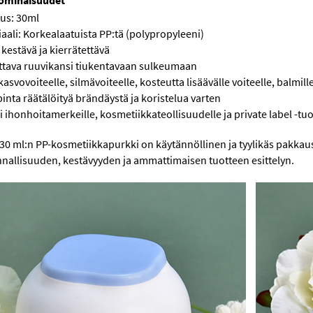
ominaisuudet
uus: 30ml
aali: Korkealaatuista PP:tä (polypropyleeni)
 kestävä ja kierrätettävä
ttava ruuvikansi tiukentavaan sulkeumaan
kasvovoiteelle, silmävoiteelle, kosteutta lisäävälle voiteelle, balmil
pinta räätälöityä brändäystä ja koristelua varten
i ihonhoitamerkeille, kosmetiikkateollisuudelle ja private label -tuo
30 ml:n PP-kosmetiikkapurkki on käytännöllinen ja tyylikäs pakkau
nnallisuuden, kestävyyden ja ammattimaisen tuotteen esittelyn.