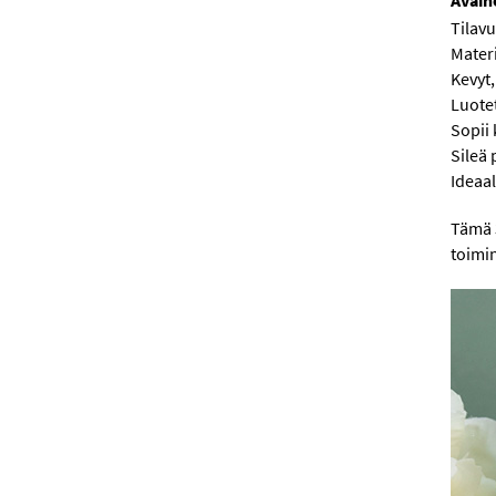
Avain
Tilav
Materi
Kevyt,
Luote
Sopii 
Sileä 
Ideaal
Tämä 
toimi