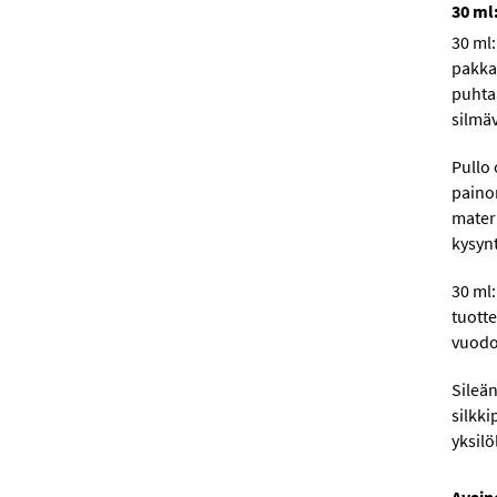
30 ml
30 ml
pakka
puhtaa
silmäv
Pullo 
paino
materi
kysyn
30 ml:
tuotte
vuodoi
Sileä
silkki
yksilö